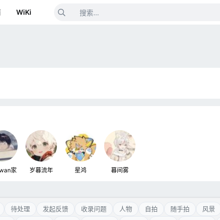
箱
WiKi
wan家
岁暮流年
星鸿
暮间雾
待处理
发起反馈
收录问题
人物
自拍
随手拍
风景