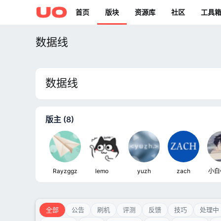
首页
版块
资源库
社区
工具
数据线
数据线
版主 (8)
Rayzggz
lemoㅤ
yuzh
zach
小白
全部
公告
刷机
评测
反馈
技巧
处理中