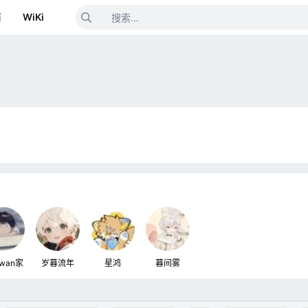
箱
WiKi
wan家
岁暮流年
星鸿
暮间雾