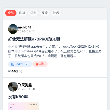
全部
刷机
评测
反馈
技巧
mgkb41
2026-01-17
好像无法解锁K70PRO的BL锁
小米云服务登陆app丢失了，之前用unlockeTool-2025-12-21-0
版本用了mibybass命令后就用不了小米云服务登陆app，直接消失
了，系统版本也变成V816，难搞喔，现在用着...
Redmi K70
刷机
446
0
飞天狗熊
2025-01-20
没有K80嘛