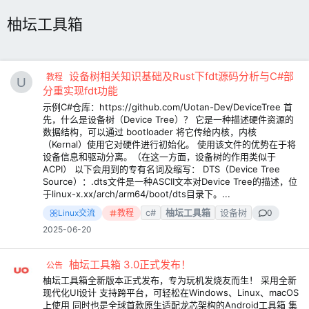
柚坛工具箱
设备树相关知识基础及Rust下fdt源码分析与C#部
教程
分重实现fdt功能
示例C#仓库：https://github.com/Uotan-Dev/DeviceTree 首
先，什么是设备树（Device Tree）？ 它是一种描述硬件资源的
数据结构，可以通过 bootloader 将它传给内核，内核
（Kernal）使用它对硬件进行初始化。 使用该文件的优势在于将
设备信息和驱动分离。（在这一方面，设备树的作用类似于
ACPI） 以下会用到的专有名词及缩写： DTS（Device Tree
Source）：.dts文件是一种ASCII文本对Device Tree的描述，位
于linux-x.xx/arch/arm64/boot/dts目录下。...
c#
柚坛工具箱
设备树
Linux交流
教程
0
2025-06-20
柚坛工具箱 3.0正式发布！
公告
柚坛工具箱全新版本正式发布，专为玩机发烧友而生！ 采用全新
现代化UI设计 支持跨平台，可轻松在Windows、Linux、macOS
上使用 同时也是全球首款原生适配龙芯架构的Android工具箱 集