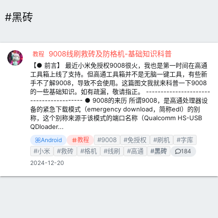
#黑砖
9008线刷救砖及防格机-基础知识科普
教程
【● 前言】 最近小米免授权9008很火，我也是第一时间在高通
工具箱上线了支持。但高通工具箱并不是无脑一键工具，有些新
手不了解9008，导致不会使用。这篇图文我就来科普一下9008
的一些基础知识。如有疏漏，敬请指正。 ----------------------
------------------ ● 9008的来历 所谓9008，是高通处理器设
备的紧急下载模式（emergency download，简称edl）的别
称，这个别称来源于该模式的端口名称（Qualcomm HS-USB
QDloader...
#9008
#免授权
#刷机
#字库
Android
教程
#小米
#救砖
#格机
#线刷
#高通
#黑砖
184
2024-12-20