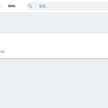
箱
WiKi
-08