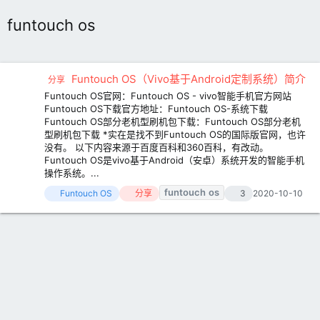
funtouch os
Funtouch OS（Vivo基于Android定制系统）简介
分享
Funtouch OS官网：Funtouch OS - vivo智能手机官方网站
Funtouch OS下载官方地址：Funtouch OS-系统下载
Funtouch OS部分老机型刷机包下载：Funtouch OS部分老机
型刷机包下载 *实在是找不到Funtouch OS的国际版官网，也许
没有。 以下内容来源于百度百科和360百科，有改动。
Funtouch OS是vivo基于Android（安卓）系统开发的智能手机
操作系统。...
funtouch
os
Funtouch OS
分享
3
2020-10-10