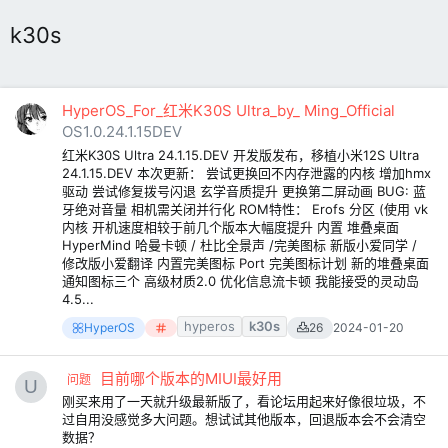
k30s
HyperOS_For_红米K30S Ultra_by_ Ming_Official
OS1.0.24.1.15DEV
红米K30S Ultra 24.1.15.DEV 开发版发布，移植小米12S Ultra
24.1.15.DEV 本次更新： 尝试更换回不内存泄露的内核 增加hmx
驱动 尝试修复拨号闪退 玄学音质提升 更换第二屏动画 BUG: 蓝
牙绝对音量 相机需关闭并行化 ROM特性： Erofs 分区 (使用 vk
内核 开机速度相较于前几个版本大幅度提升 内置 堆叠桌面
HyperMind 哈曼卡顿 / 杜比全景声 /完美图标 新版小爱同学 /
修改版小爱翻译 内置完美图标 Port 完美图标计划 新的堆叠桌面
通知图标三个 高级材质2.0 优化信息流卡顿 我能接受的灵动岛
4.5...
hyperos
k30s
HyperOS
26
2024-01-20
目前哪个版本的MIUI最好用
问题
刚买来用了一天就升级最新版了，看论坛用起来好像很垃圾，不
过自用没感觉多大问题。想试试其他版本，回退版本会不会清空
数据？