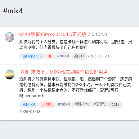
#mix4
MIX4移植15Pro2.0.104.0正式版
2.0.104.0
此次为我的个人分支，包是卡线一体怎么刷都可以（加密包）灵
动岛没搞，但内置模块了自己启用即可
#mix4
HyperOS
217
2025-01-23
求教下，MIX4现在刷哪个包会好用点
刷机
没刷机之前感觉耗电快，性能很一般，然后刷了个澎拜，还是感
觉耗电特别快，基本只能维持到2-3小时，一天不用都会自己关
机，想刷一个待机稳定点的，不打游戏都行，澎湃2可行
吗:censored:
#mix4
#刷机包
#澎湃2
MIX4
刷机
15
2025-01-18