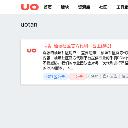
首页
版块
资源库
社区
工具
uotan
柚坛社区官方代刷平台上线啦！
公告
尊敬的柚坛社区用户： 重要通知！ 柚坛社区官方代
内容：柚坛社区官方代刷平台提供专业的手机ROM
不受威胁。我们的专业团队会对每一次代刷进行严格
的ROM版本。 4...
uotan
官方公告
柚
社区公告
公告