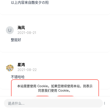
以上内容来自酷安夕の阳
海风
2021-08-21
整挺好
星鸿
2021-08-22
不错哈哈
本站需要使用 Cookie。如果您继续使用本站，则表示
同意我们使用 Cookie。
接受
了解更多…
Wang1987ya
湖南省
说点什么...
2022-07-30