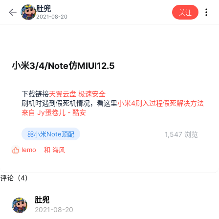
肚兜
关注
2021-08-20
小米3/4/Note仿MIUI12.5
下载链接
天翼云盘 极速安全
刷机时遇到假死机情况，看这里
小米4刷入过程假死解决方法
来自 Jy蛋卷儿 - 酷安
1,547 浏览
小米Note顶配
lemoㅤ
和
海风
反
馈
:
评论（4）
肚兜
2021-08-20