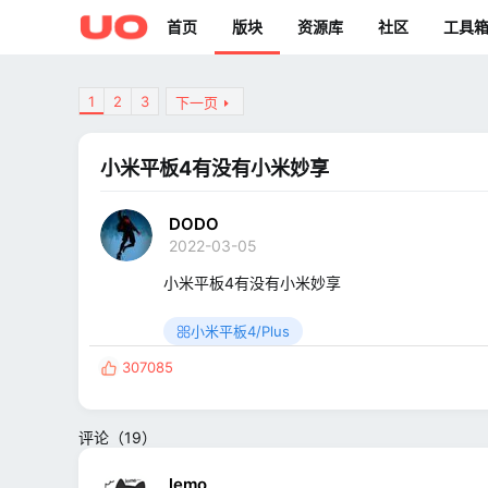
首页
版块
资源库
社区
工具
1
2
3
下一页
小米平板4有没有小米妙享
DODO
2022-03-05
小米平板4有没有小米妙享
小米平板4/Plus
307085
反
馈
:
评论（19）
lemoㅤ