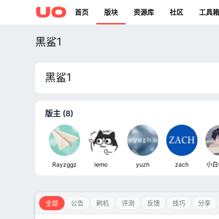
首页
版块
资源库
社区
工具
黑鲨1
黑鲨1
版主 (8)
Rayzggz
lemoㅤ
yuzh
zach
小白
全部
公告
刷机
评测
反馈
技巧
分享