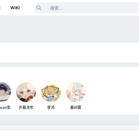
箱
WiKi
wan家
岁暮流年
星鸿
暮间雾