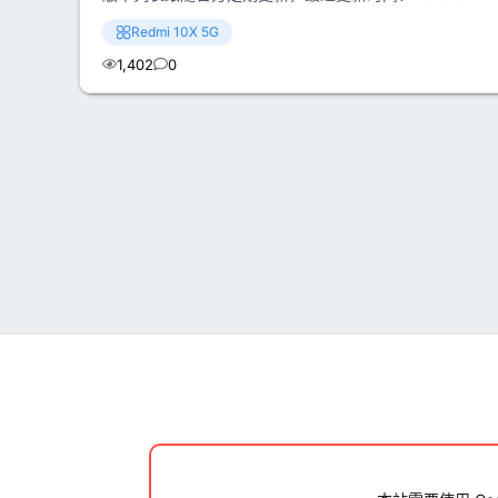
Redmi 10X 5G
1,402
0