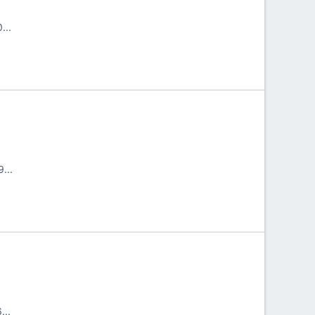
..
..
..