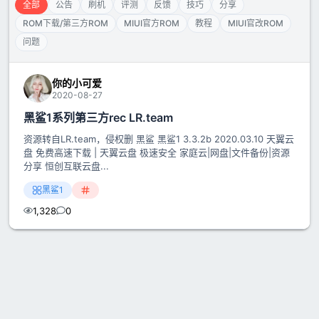
全部
公告
刷机
评测
反馈
技巧
分享
ROM下载/第三方ROM
MIUI官方ROM
教程
MIUI官改ROM
问题
你的小可爱
2020-08-27
黑鲨1系列第三方rec LR.team
资源转自LR.team，侵权删 黑鲨 黑鲨1 3.3.2b 2020.03.10 天翼云
盘 免费高速下载 | 天翼云盘 极速安全 家庭云|网盘|文件备份|资源
分享 恒创互联云盘...
黑鲨1
1,328
0