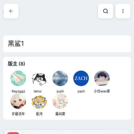
黑鲨1
黑鲨1
版主 (8)
Rayzggz
lemoㅤ
yuzh
zach
小白wan家
岁暮流年
星鸿
暮间雾