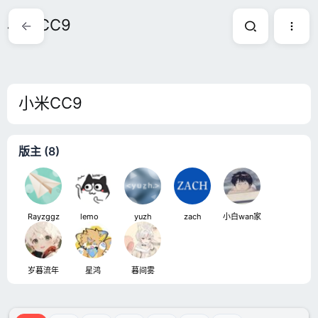
小米CC9
小米CC9
版主 (8)
Rayzggz
lemoㅤ
yuzh
zach
小白wan家
岁暮流年
星鸿
暮间雾