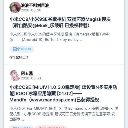
浪浪不叫刘巨浪
2020-08-20
小米CC9/小米9SE谷歌相机 双扬声器Magisk模块
（转自酷安@Muik_乐绫轩 已授权转载）
小米9SE和小米CC9的缓冲区修复模块（有magisk版和TWRP
版）： [Android 10] Buffer fix by nullby...
小米CC9
1,526
2
阿五酱
2020-03-21
小米CC9E [MIUIV11.0.3.0稳定版] 炫设置N多实用功
能|ROOT冰箱应用隐藏 [01.02]——
Mandfx（www.mandosp.com)已获得授权
小米/红米 For MIUIV11 快 如 闪 电 By mandfx >>刷机须知<< 适
配机型 : 小米CC9E 稳定版 建议花三五分钟阅读下方注意事项 安
卓版本...