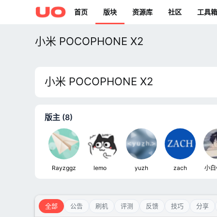
首页
版块
资源库
社区
工具
小米 POCOPHONE X2
小米 POCOPHONE X2
版主 (8)
Rayzggz
lemoㅤ
yuzh
zach
小白
全部
公告
刷机
评测
反馈
技巧
分享