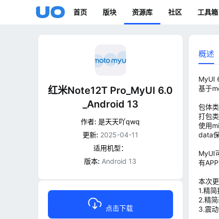
首页
版块
资源库
社区
工具箱
概述
MyUI 
基于mo
红米Note12T Pro_MyUI 6.0
_Android 13
包体类
打包类
作者:
是天天吖qwq
使用mi
更新:
2025-04-11
dat
适用机型：
MyU
版本:
Android 13
有AP
本次更
1.精简
2.精
点击下载
3.震