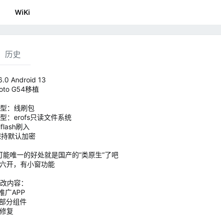
WiKi
历史
6.0 Android 13
to G54移植
型：线刷包
型：erofs只读文件系统
flash刷入
a保持默认加密
I可能唯一的好处就是国产的“类原生”了吧
P六开，有小窗功能
改内容：
推广APP
简部分组件
动修复