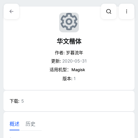
资
华文楷体
作者:
岁暮流年
源
更新:
2020-05-31
适用机型：
Magisk
图
版本:
1
标
下载
5
概述
历史