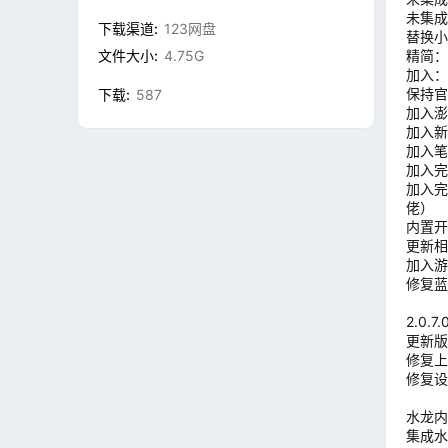
未集成
下载渠道
123网盘
替换小
文件大小
4.75G
精简：
加入：
保持官
下载
587
加入澎
加入新
加入笔
加入完美
加入完
佬）
内置开
更新相机
加入游
修复蓝
2.0.
更新版
修复上
修复设
水龙内
集成水龙