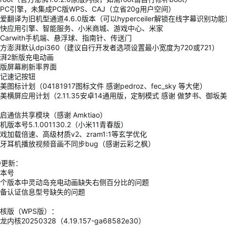
PC引擎，未集成PC版WPS、CAJ（立省20g用户空间）
爱翻译为旧机型通道4.6.0版本（可以hyperceiler解锁在线字幕识别功能
快应用引擎、智能服务、小米商城、游戏中心、米家
Carwith手机端、悬浮球、指南针、传送门
方澎湃默认dpi360（建议自行开发者选项设置最小宽度为720或721）
湃2新版充电动画
版屏幕刷新率界面
记速记按钮
图标计划（04181917图标文件 感谢pedroz、fec_sky 等大佬）
美横屏应用计划（2.11.35安卓14通用版，定制模式 感谢 做梦书、御坂美
启通信共享模块（感谢 Amktiao）
版本号5.1.001130.2（小米11青春版）
戏加载倍速、高级材质v2、zram1:1等玄学优化
牙耳机播放视频音画不同步bug（感谢云彩之枫）
7.0更新：
本号
个版本中灵动岛充电动画缺失右侧百分比的问题
备认证信息型号缺失的问题
核版（WPS版）：
内核20250328（4.19.157-ga68582e30）