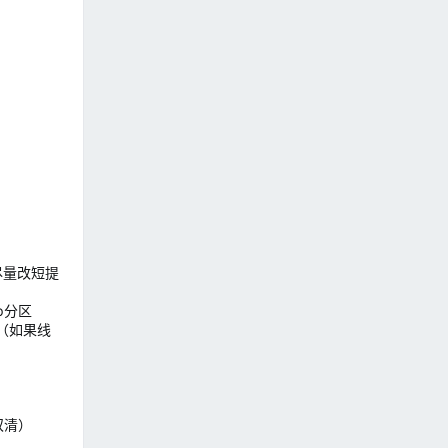
件名尽量改短提
p分区
脑（如果线
双清）