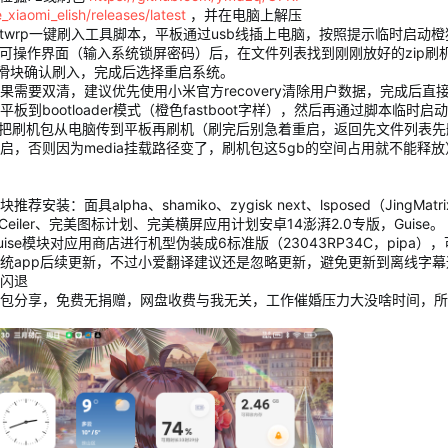
_xiaomi_elish/releases/latest
，并在电脑上解压
行twrp一键刷入工具脚本，平板通过usb线插上电脑，按照提示临时启动橙
入可操作界面（输入系统锁屏密码）后，在文件列表找到刚刚放好的zip刷
动滑块确认刷入，完成后选择重启系统。
果需要双清，建议优先使用小米官方recovery清除用户数据，完成后直
平板到bootloader模式（橙色fastboot字样），然后再通过脚本临时启
p把刷机包从电脑传到平板再刷机（刷完后别急着重启，返回先文件列表先
启，否则因为media挂载路径变了，刷机包这5gb的空间占用就不能释放
推荐安装：面具alpha、shamiko、zygisk next、lsposed（JingMatr
erCeiler、完美图标计划、完美横屏应用计划安卓14澎湃2.0专版，Guise。
uise模块对应用商店进行机型伪装成6标准版（23043RP34C，pipa）
统app后续更新，不过小爱翻译建议还是忽略更新，避免更新到离线字幕
闪退
包分享，免费无捐赠，网盘收费与我无关，工作催婚压力大没啥时间，所