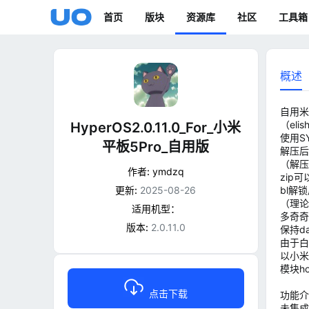
首页
版块
资源库
社区
工具箱
概述
自用米
（eli
HyperOS2.0.11.0_For_小米
使用S
平板5Pro_自用版
解压后可
（解压
作者:
ymdzq
zip
更新:
2025-08-26
bl解
（理论上
适用机型：
多奇奇
版本:
2.0.11.0
保持d
由于白
以小米
模块h
点击下载
功能介
未集成r