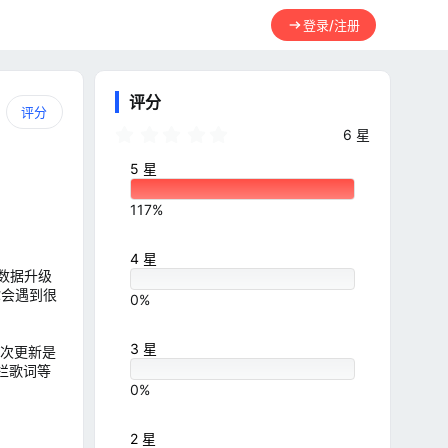
登录/注册
评分
评分
5
6 星
.
0
5 星
0
星
117%
4 星
保数据升级
上你会遇到很
0%
3 星
次更新是
栏歌词等
0%
2 星