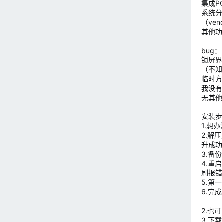
集成PC
系统分
（ve
其他功
bug：
锁屏界
（不知
临时方
我没有
无其他
安装步
1.想
2.解压
升成功
3.备
4.重
刷报错
5.第
6.完
2.也
3.下