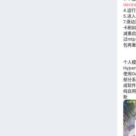
device
4.运
5.进
7.滑
卡刷如
减重启
过mt
包再重
个人模块
Hyp
使用G
部分系
成软件
纯自用
新