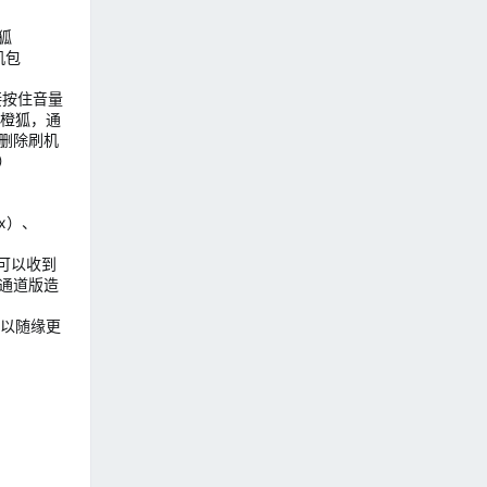
狐
机包
接按住音量
动橙狐，通
删除刷机
）
ix）、
，可以收到
通道版造
以随缘更