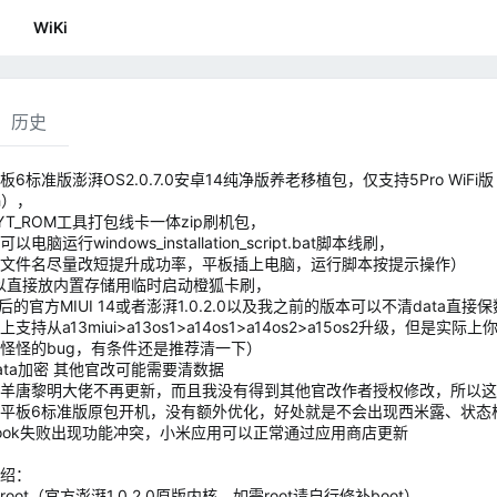
WiKi
历史
板6标准版澎湃OS2.0.7.0安卓14纯净版养老移植包，仅支持5Pro WiFi版
sh），
YT_ROM工具打包线卡一体zip刷机包，
以电脑运行windows_installation_script.bat脚本线刷，
文件名尽量改短提升成功率，平板插上电脑，运行脚本按提示操作）
可以直接放内置存储用临时启动橙狐卡刷，
锁后的官方MIUI 14或者澎湃1.0.2.0以及我之前的版本可以不清data直接
支持从a13miui>a13os1>a14os1>a14os2>a15os2升级，但是实际
怪怪的bug，有条件还是推荐清一下）
ata加密 其他官改可能需要清数据
羊唐黎明大佬不再更新，而且我没有得到其他官改作者授权修改，所以这
平板6标准版原包开机，没有额外优化，好处就是不会出现西米露、状态
ook失败出现功能冲突，小米应用可以正常通过应用商店更新
绍：
oot（官方澎湃1.0.2.0原版内核，如需root请自行修补boot）