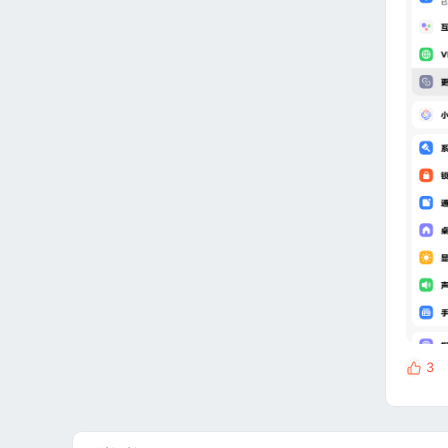
3
反
馈
: