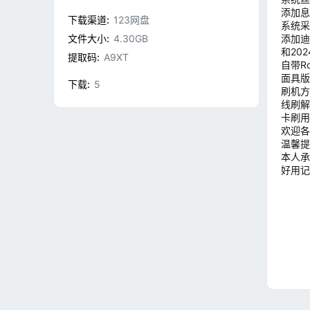
添加息
下载渠道
123网盘
系统采
文件大小
4.30GB
添加迪
和20
提取码
A9XT
自带Ro
面具版
下载
5
刷机方
线刷解压
卡刷用
欢迎各
温馨提
本人承
好用记