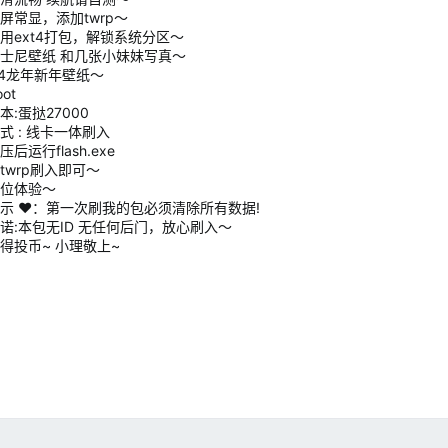
屏常显，添加twrp～
用ext4打包，解锁系统分区～
士尼壁纸 和几张小妹妹写真～
24龙年新年壁纸～
ot
本:蛋挞27000
式 : 线卡一体刷入
后运行flash.exe
twrp刷入即可～
位体验～
示 ❤️：第一次刷我的包必须清除所有数据!
诺:本包无ID 无任何后门，放心刷入～
得投币~ 小理敬上~