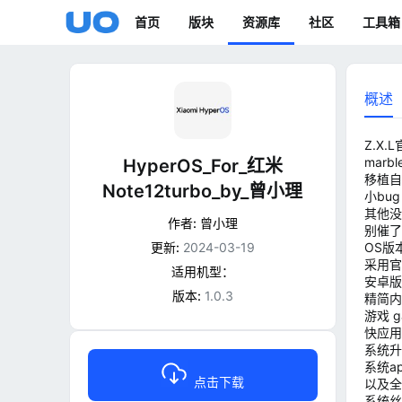
首页
版块
资源库
社区
工具箱
概述
Z.X.L
marbl
HyperOS_For_红米
移植自
Note12turbo_by_曾小理
小bu
其他没
作者:
曾小理
别催了
更新:
2024-03-19
OS版本:
采用官
适用机型：
安卓版本
版本:
1.0.3
精简内
游戏 g
快应用
系统升
系统a
点击下载
以及全
系统丝