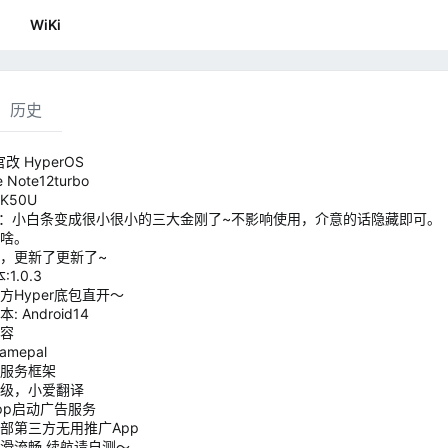
WiKi
历史
官改 HyperOS
e Note12turbo
K50U
g：小白条变成很小很小的三大金刚了~不影响使用，介意的话隐藏即可。
啥。
，更新了更新了~
1.0.3
方Hyper底包直开～
: Android14
容
amepal
服务框架
级，小爱翻译
pp启动广告服务
部第三方无用推广App
滑流畅 续航请自测～