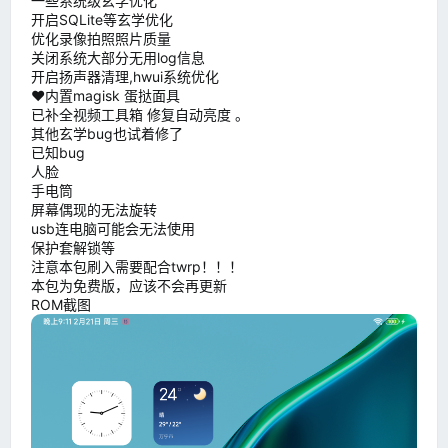
一些系统级玄学优化
开启SQLite等玄学优化
优化录像拍照照片质量
关闭系统大部分无用log信息
开启扬声器清理,hwui系统优化
❤️内置magisk 蛋挞面具
已补全视频工具箱 修复自动亮度 。
其他玄学bug也试着修了
已知bug
人脸
手电筒
屏幕偶现的无法旋转
usb连电脑可能会无法使用
保护套解锁等
注意本包刷入需要配合twrp！！！
本包为免费版，应该不会再更新
ROM截图