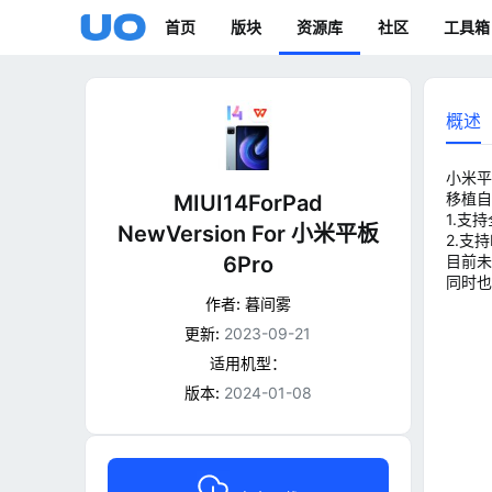
首页
版块
资源库
社区
工具箱
概述
小米平板
移植自
MIUI14ForPad
1.支
NewVersion For 小米平板
2.支持
6Pro
目前未
同时也
作者:
暮间雾
更新:
2023-09-21
适用机型：
版本:
2024-01-08