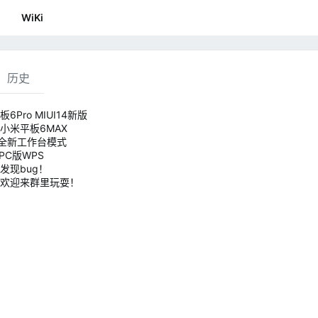
WiKi
历史
6Pro MIUI14新版
小米平板6MAX
持全新工作台模式
PC版WPS
发现bug！
欢迎来群里玩耍！