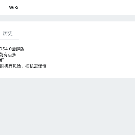
WiKi
历史
inOS4.0尝鲜版
可能有点多
鲜
刷机有风险，搞机需谨慎