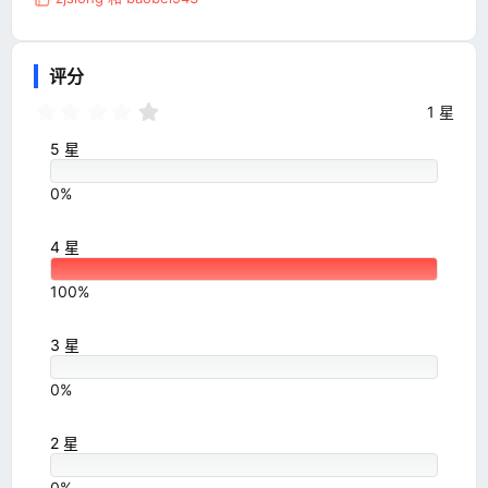
反
馈
:
评分
4
1 星
.
0
5 星
0
星
0%
4 星
100%
3 星
0%
2 星
0%