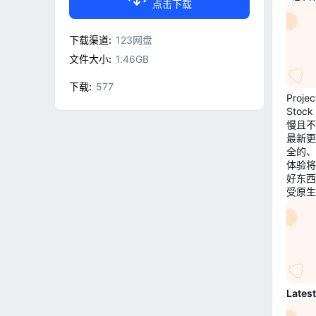
点击下载
下载渠道
123网盘
文件大小
1.46GB
下载
577
Proj
Sto
慢且不
最新更
全的、稳
体验将
好东西
受原生 
Lates