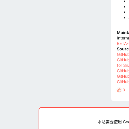
Mainta
Intern
BETA-
Sourc
GitHub
GitHu
for S
GitHu
GitHub
GitHu
3
反
馈
:
本站需要使用 Co