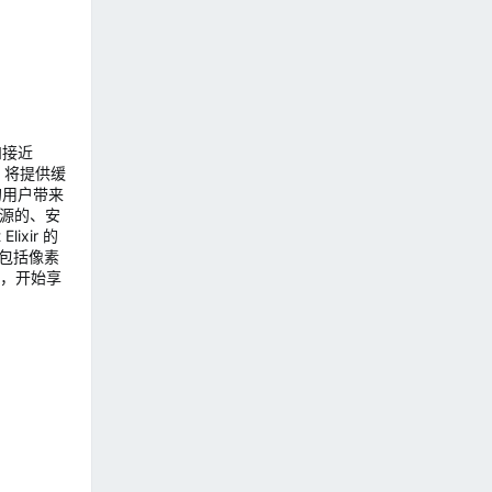
和接近
M 将提供缓
的用户带来
开源的、安
ixir 的
和包括像素
，开始享