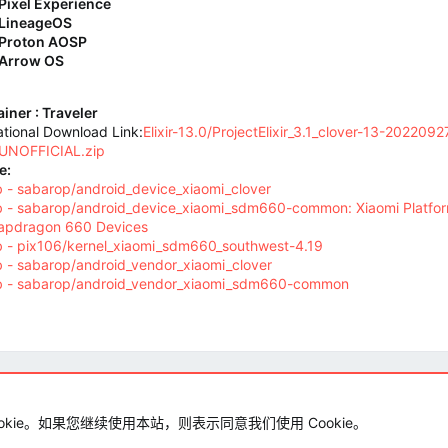
Pixel Experience
LineageOS
Proton AOSP
Arrow OS
iner :
Traveler
ational Download Link:
Elixir-13.0/ProjectElixir_3.1_clover-13-202209
UNOFFICIAL.zip
e:
 - sabarop/android_device_xiaomi_clover
b - sabarop/android_device_xiaomi_sdm660-common: Xiaomi Platfor
napdragon 660 Devices
b - pix106/kernel_xiaomi_sdm660_southwest-4.19
 - sabarop/android_vendor_xiaomi_clover
b - sabarop/android_vendor_xiaomi_sdm660-common
okie。如果您继续使用本站，则表示同意我们使用 Cookie。