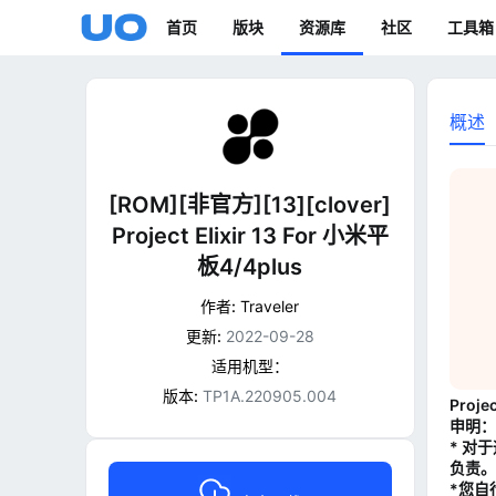
首页
版块
资源库
社区
工具箱
概述
[ROM][非官方][13][clover]
Project Elixir 13 For 小米平
板4/4plus
作者:
Traveler
更新:
2022-09-28
适用机型：
版本:
TP1A.220905.004
Projec
申明：
* 对
负责。
*您自