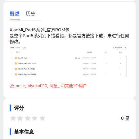
概述
历史
XiaoMi_Pad5系列_官方ROM包
是整个Pad5系列别下错看错，都是官方链接下载，未进行任何
修改。
aesir
,
biyukai110
,
阿星_
和其他1个用户
反
馈
:
评分
0
0 星
.
0
基本信息
0
星