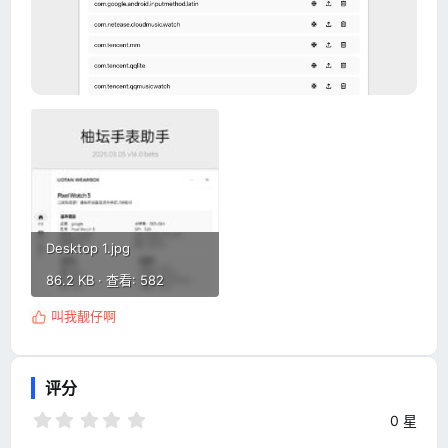
Desktop 1.jpg
86.2 KB · 查看: 582
叫我靓仔啊
反
馈
:
评分
0
0 星
.