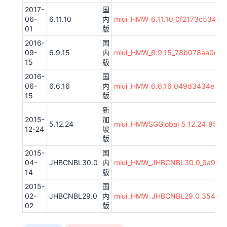
2017-
国
06-
6.11.10
内
miui_HMW_6.11.10_0f2173c534_4.
01
版
2016-
国
09-
6.9.15
内
miui_HMW_6.9.15_78b078aa0e_4.
15
版
2016-
国
06-
6.6.16
内
miui_HMW_6.6.16_049d3434e4_4.
15
版
新
2015-
加
5.12.24
miui_HMWSGGlobal_5.12.24_856ff
12-24
坡
版
2015-
国
04-
JHBCNBL30.0
内
miui_HMW_JHBCNBL30.0_6a94bfa
14
版
2015-
国
02-
JHBCNBL29.0
内
miui_HMW_JHBCNBL29.0_3543e45
02
版