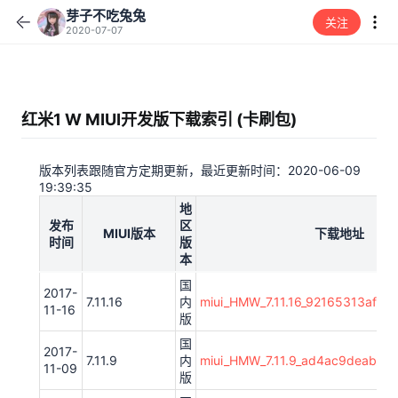
芽子不吃兔兔
关注
2020-07-07
红米1 W MIUI开发版下载索引 (卡刷包)
版本列表跟随官方定期更新，最近更新时间：2020-06-09
19:39:35
地
发布
区
MIUI版本
下载地址
时间
版
本
国
2017-
7.11.16
内
miui_HMW_7.11.16_92165313af_4.4
11-16
版
国
2017-
7.11.9
内
miui_HMW_7.11.9_ad4ac9deab_4.4
11-09
版