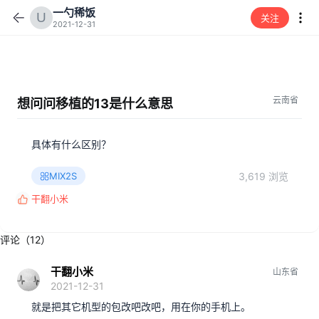
一勺稀饭
关注
2021-12-31
云南省
想问问移植的13是什么意思
具体有什么区别？
3,619 浏览
MIX2S
干翻小米
反
馈
:
评论（12）
干翻小米
山东省
2021-12-31
就是把其它机型的包改吧改吧，用在你的手机上。