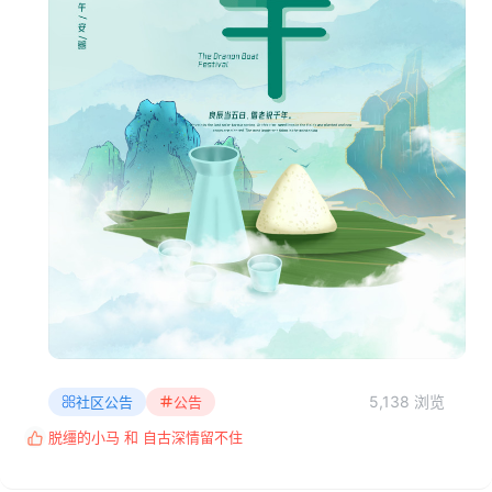
5,138 浏览
社区公告
公告
脱缰的小马
和
自古深情留不住
反
馈
: