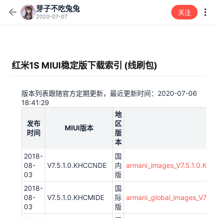
芽子不吃兔兔
关注
2020-07-07
红米1S MIUI稳定版下载索引 (线刷包)
版本列表跟随官方定期更新，最近更新时间：2020-07-06
18:41:29
地
发布
区
MIUI版本
时间
版
本
2018-
国
08-
V7.5.1.0.KHCCNDE
内
armani_images_V7.5.1.0.KH
03
版
2018-
国
08-
V7.5.1.0.KHCMIDE
际
armani_global_images_V7.5
03
版