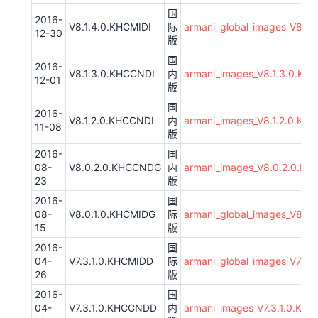
国
2016-
V8.1.4.0.KHCMIDI
际
armani_global_images_V8.1
12-30
版
国
2016-
V8.1.3.0.KHCCNDI
内
armani_images_V8.1.3.0.KH
12-01
版
国
2016-
V8.1.2.0.KHCCNDI
内
armani_images_V8.1.2.0.KH
11-08
版
2016-
国
08-
V8.0.2.0.KHCCNDG
内
armani_images_V8.0.2.0.K
23
版
2016-
国
08-
V8.0.1.0.KHCMIDG
际
armani_global_images_V8.0
15
版
2016-
国
04-
V7.3.1.0.KHCMIDD
际
armani_global_images_V7.3.
26
版
2016-
国
04-
V7.3.1.0.KHCCNDD
内
armani_images_V7.3.1.0.KH