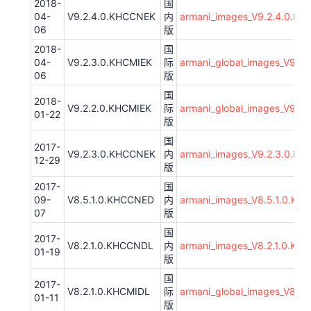
2018-
国
04-
V9.2.4.0.KHCCNEK
内
armani_images_V9.2.4.0.K
06
版
2018-
国
04-
V9.2.3.0.KHCMIEK
际
armani_global_images_V9.2
06
版
国
2018-
V9.2.2.0.KHCMIEK
际
armani_global_images_V9.2
01-22
版
国
2017-
V9.2.3.0.KHCCNEK
内
armani_images_V9.2.3.0.K
12-29
版
2017-
国
09-
V8.5.1.0.KHCCNED
内
armani_images_V8.5.1.0.KH
07
版
国
2017-
V8.2.1.0.KHCCNDL
内
armani_images_V8.2.1.0.KH
01-19
版
国
2017-
V8.2.1.0.KHCMIDL
际
armani_global_images_V8.2.
01-11
版