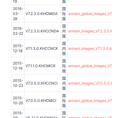
19
版
2016-
国
03-
V7.2.3.0.KHCMIDA
际
armani_global_images_V7.2
28
版
国
2016-
V7.2.3.0.KHCCNDA
内
armani_images_V7.2.3.0.KH
02-22
版
国
2015-
V7.1.3.0.KHCCNCK
内
armani_images_V7.1.3.0.KH
12-18
版
国
2015-
V7.1.1.0.KHCMICK
际
armani_global_images_V7.1.
12-16
版
国
2015-
V7.0.5.0.KHCCNCI
内
armani_images_V7.0.5.0.KH
10-23
版
国
2015-
V7.0.5.0.KHCMICI
际
armani_global_images_V7.0
10-20
版
2015-
国
09-
V6.7.1.0.KHCMICH
际
armani_global_images_V6.7