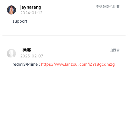
jaynarang
不列颠哥伦比亚
2024-01-12
support
_徐裘
山西省
2025-02-07
redmi3/Prime :
https://www.lanzoui.com/iZYs8gcqmzg