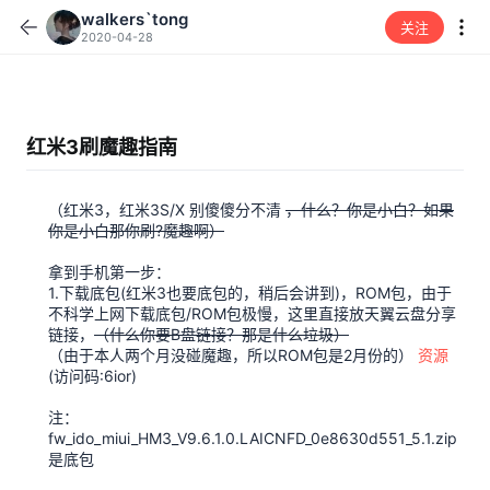
walkers`tong
关注
2020-04-28
红米3刷魔趣指南
（红米3，红米3S/X 别傻傻分不清
，什么？你是小白？如果
你是小白那你刷?魔趣啊）
拿到手机第一步：
1.下载底包(红米3也要底包的，稍后会讲到)，ROM包，由于
不科学上网下载底包/ROM包极慢，这里直接放天翼云盘分享
链接，
（什么你要B盘链接？那是什么垃圾）
（由于本人两个月没碰魔趣，所以ROM包是2月份的）
资源
(访问码:6ior)
注：
fw_ido_miui_HM3_V9.6.1.0.LAICNFD_0e8630d551_5.1.zip
是底包