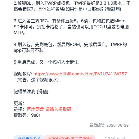
2.解锁BL，刷入TWRP或橙狐，TWRP最好是3.3.1.0版本，不
然会错误7，具体过程省略(
如果你是小白那你刷?魔趣啊
)
3.进入第三方REC，有条件直接5，6清，包和底包放Micro
SD卡即可，别把卡给格了，当然也可以用OTG U盘或者电脑
MTP。
4.刷入包，先刷底包，然后刷ROM，完成后重启，TWRP的
app可装可不装
5.重启完成，又一个搞机人士诞生。
视频教程:
https://www.bilibili.com/video/BV1U7411W757
（警告，这个视频很水）
记得关注我 [滑稽]
更新：
链接：
百度网盘 请输入提取码
提取码：9s8r
最后编辑:
2020-08-29
1,739 浏览
红米3/S/X
ROM下载/第三方ROM