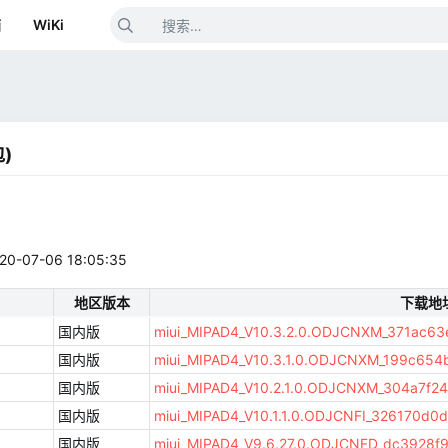
箱
WiKi
)
-06 18:05:35
地区版本
下载地
国内版
miui_MIPAD4_V10.3.2.0.ODJCNXM_371ac63e
国内版
miui_MIPAD4_V10.3.1.0.ODJCNXM_199c654be
国内版
miui_MIPAD4_V10.2.1.0.ODJCNXM_304a7f24e
国内版
miui_MIPAD4_V10.1.1.0.ODJCNFI_326170d0d2
国内版
miui_MIPAD4_V9.6.27.0.ODJCNFD_dc3928f92