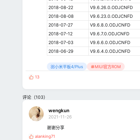
2018-08-22
V9.6.26.0.ODJCNFD
2018-08-08
V9.6.23.0.ODJCNFD
2018-07-27
V9.6.8.0.ODJCNFD
2018-07-12
V9.6.7.0.ODJCNFD
2018-07-03
V9.6.6.0.ODJCNFD
2018-06-29
V9.6.4.0.ODJCNFD
小米平板4/Plus
MIUI官方ROM
13
反
馈
:
评论（103）
wengkun
2021-11-26
谢谢分享
alanking71
反