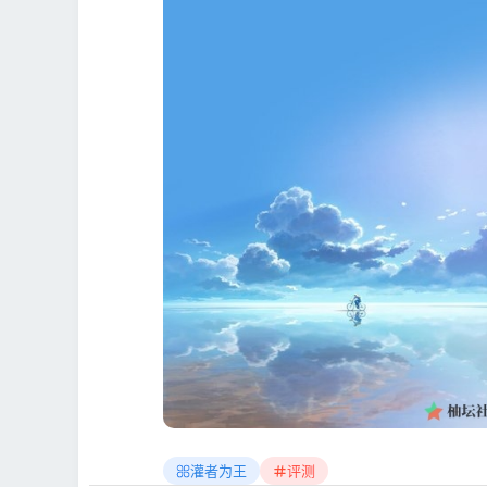
灌者为王
评测