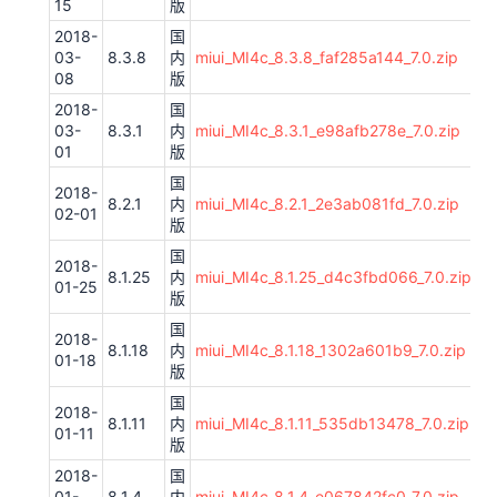
15
版
2018-
国
03-
8.3.8
内
miui_MI4c_8.3.8_faf285a144_7.0.zip
08
版
2018-
国
03-
8.3.1
内
miui_MI4c_8.3.1_e98afb278e_7.0.zip
01
版
国
2018-
8.2.1
内
miui_MI4c_8.2.1_2e3ab081fd_7.0.zip
02-01
版
国
2018-
8.1.25
内
miui_MI4c_8.1.25_d4c3fbd066_7.0.zip
01-25
版
国
2018-
8.1.18
内
miui_MI4c_8.1.18_1302a601b9_7.0.zip
01-18
版
国
2018-
8.1.11
内
miui_MI4c_8.1.11_535db13478_7.0.zip
01-11
版
2018-
国
01-
8.1.4
内
miui_MI4c_8.1.4_e067842fc0_7.0.zip