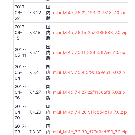
2017-
国
06-
7.6.22
内
miui_MI4c_7.6.22_193e3f7818_7.0.zip
22
版
2017-
国
06-
7.6.15
内
miui_MI4c_7.6.15_2c76f85683_7.0.zip
15
版
国
2017-
7.5.11
内
miui_MI4c_7.5.11_33855ff7ee_7.0.zip
05-11
版
2017-
国
05-
7.5.4
内
miui_MI4c_7.5.4_5f90159e61_7.0.zip
04
版
2017-
国
04-
7.4.27
内
miui_MI4c_7.4.27_22f1156afd_7.0.zip
26
版
2017-
国
04-
7.4.20
内
miui_MI4c_7.4.20_9f7c854d10_7.0.zip
20
版
2017-
国
03-
7.3.30
内
miui_MI4c_7.3.30_d72a9cdf80_7.0.zip