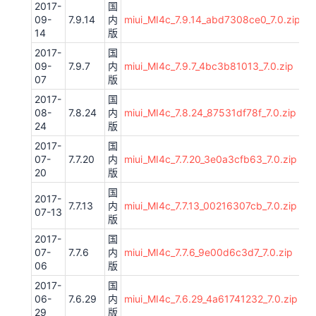
2017-
国
09-
7.9.14
内
miui_MI4c_7.9.14_abd7308ce0_7.0.zip
14
版
2017-
国
09-
7.9.7
内
miui_MI4c_7.9.7_4bc3b81013_7.0.zip
07
版
2017-
国
08-
7.8.24
内
miui_MI4c_7.8.24_87531df78f_7.0.zip
24
版
2017-
国
07-
7.7.20
内
miui_MI4c_7.7.20_3e0a3cfb63_7.0.zip
20
版
国
2017-
7.7.13
内
miui_MI4c_7.7.13_00216307cb_7.0.zip
07-13
版
2017-
国
07-
7.7.6
内
miui_MI4c_7.7.6_9e00d6c3d7_7.0.zip
06
版
2017-
国
06-
7.6.29
内
miui_MI4c_7.6.29_4a61741232_7.0.zip
29
版