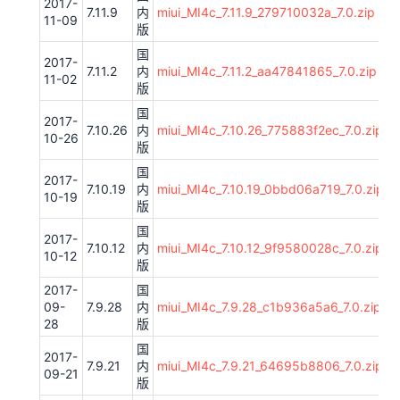
2017-
7.11.9
内
miui_MI4c_7.11.9_279710032a_7.0.zip
11-09
版
国
2017-
7.11.2
内
miui_MI4c_7.11.2_aa47841865_7.0.zip
11-02
版
国
2017-
7.10.26
内
miui_MI4c_7.10.26_775883f2ec_7.0.zip
10-26
版
国
2017-
7.10.19
内
miui_MI4c_7.10.19_0bbd06a719_7.0.zip
10-19
版
国
2017-
7.10.12
内
miui_MI4c_7.10.12_9f9580028c_7.0.zip
10-12
版
2017-
国
09-
7.9.28
内
miui_MI4c_7.9.28_c1b936a5a6_7.0.zip
28
版
国
2017-
7.9.21
内
miui_MI4c_7.9.21_64695b8806_7.0.zip
09-21
版