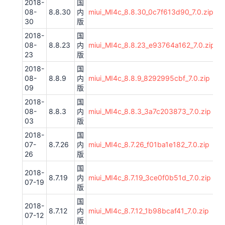
2018-
国
08-
8.8.30
内
miui_MI4c_8.8.30_0c7f613d90_7.0.zip
30
版
2018-
国
08-
8.8.23
内
miui_MI4c_8.8.23_e93764a162_7.0.zip
23
版
2018-
国
08-
8.8.9
内
miui_MI4c_8.8.9_8292995cbf_7.0.zip
09
版
2018-
国
08-
8.8.3
内
miui_MI4c_8.8.3_3a7c203873_7.0.zip
03
版
2018-
国
07-
8.7.26
内
miui_MI4c_8.7.26_f01ba1e182_7.0.zip
26
版
国
2018-
8.7.19
内
miui_MI4c_8.7.19_3ce0f0b51d_7.0.zip
07-19
版
国
2018-
8.7.12
内
miui_MI4c_8.7.12_1b98bcaf41_7.0.zip
07-12
版