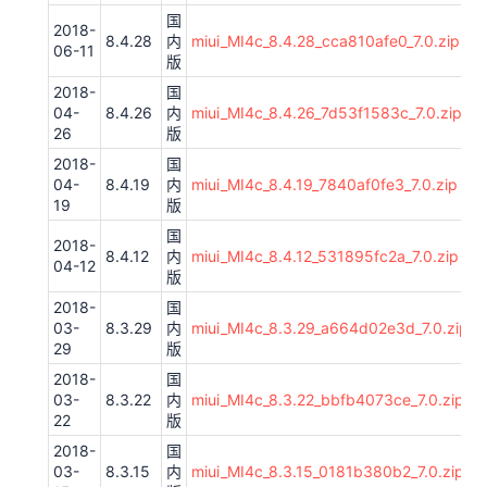
国
2018-
8.4.28
内
miui_MI4c_8.4.28_cca810afe0_7.0.zip
06-11
版
2018-
国
04-
8.4.26
内
miui_MI4c_8.4.26_7d53f1583c_7.0.zip
26
版
2018-
国
04-
8.4.19
内
miui_MI4c_8.4.19_7840af0fe3_7.0.zip
19
版
国
2018-
8.4.12
内
miui_MI4c_8.4.12_531895fc2a_7.0.zip
04-12
版
2018-
国
03-
8.3.29
内
miui_MI4c_8.3.29_a664d02e3d_7.0.zip
29
版
2018-
国
03-
8.3.22
内
miui_MI4c_8.3.22_bbfb4073ce_7.0.zip
22
版
2018-
国
03-
8.3.15
内
miui_MI4c_8.3.15_0181b380b2_7.0.zip