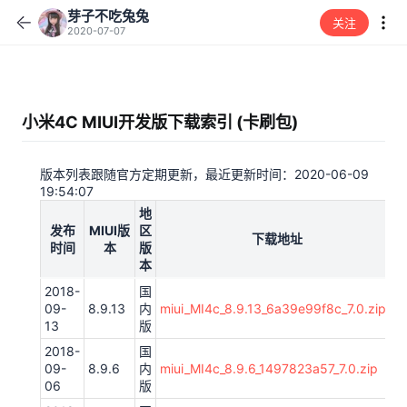
芽子不吃兔兔
关注
2020-07-07
小米4C MIUI开发版下载索引 (卡刷包)
版本列表跟随官方定期更新，最近更新时间：2020-06-09
19:54:07
地
发布
MIUI版
区
下载地址
时间
本
版
本
2018-
国
09-
8.9.13
内
miui_MI4c_8.9.13_6a39e99f8c_7.0.zip
13
版
2018-
国
09-
8.9.6
内
miui_MI4c_8.9.6_1497823a57_7.0.zip
06
版