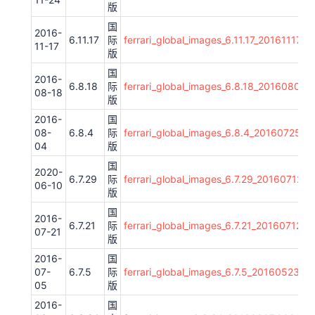
版
国
2016-
6.11.17
际
ferrari_global_images_6.11.17_20161117.
11-17
版
国
2016-
6.8.18
际
ferrari_global_images_6.8.18_20160805.
08-18
版
2016-
国
08-
6.8.4
际
ferrari_global_images_6.8.4_20160725.0
04
版
国
2020-
6.7.29
际
ferrari_global_images_6.7.29_20160712.
06-10
版
国
2016-
6.7.21
际
ferrari_global_images_6.7.21_20160712.
07-21
版
2016-
国
07-
6.7.5
际
ferrari_global_images_6.7.5_20160523.
05
版
2016-
国