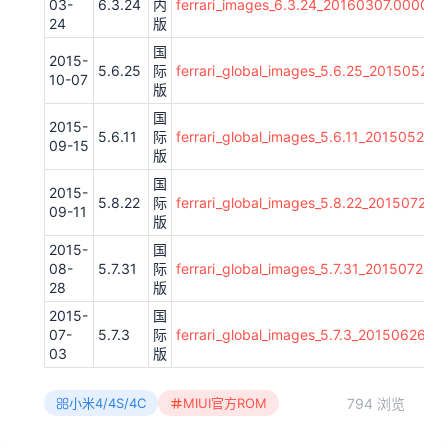
03-
6.3.24
内
ferrari_images_6.3.24_20160307.0000.1
24
版
国
2015-
5.6.25
际
ferrari_global_images_5.6.25_20150521.
10-07
版
国
2015-
5.6.11
际
ferrari_global_images_5.6.11_20150521.
09-15
版
国
2015-
5.8.22
际
ferrari_global_images_5.8.22_20150723.
09-11
版
2015-
国
08-
5.7.31
际
ferrari_global_images_5.7.31_20150723.
28
版
2015-
国
07-
5.7.3
际
ferrari_global_images_5.7.3_20150626.0
03
版
794 浏览
小米4/4S/4C
MIUI官方ROM