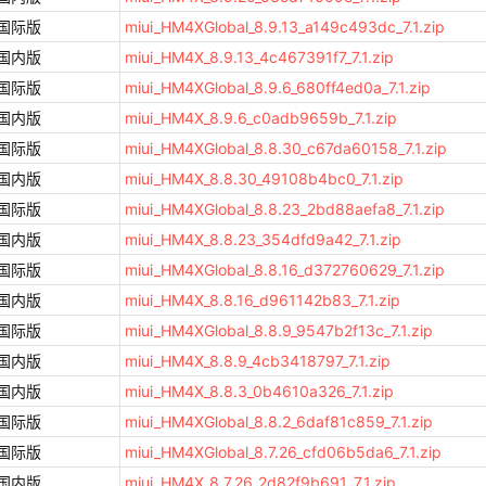
国际版
miui_HM4XGlobal_8.9.13_a149c493dc_7.1.zip
国内版
miui_HM4X_8.9.13_4c467391f7_7.1.zip
国际版
miui_HM4XGlobal_8.9.6_680ff4ed0a_7.1.zip
国内版
miui_HM4X_8.9.6_c0adb9659b_7.1.zip
国际版
miui_HM4XGlobal_8.8.30_c67da60158_7.1.zip
国内版
miui_HM4X_8.8.30_49108b4bc0_7.1.zip
国际版
miui_HM4XGlobal_8.8.23_2bd88aefa8_7.1.zip
国内版
miui_HM4X_8.8.23_354dfd9a42_7.1.zip
国际版
miui_HM4XGlobal_8.8.16_d372760629_7.1.zip
国内版
miui_HM4X_8.8.16_d961142b83_7.1.zip
国际版
miui_HM4XGlobal_8.8.9_9547b2f13c_7.1.zip
国内版
miui_HM4X_8.8.9_4cb3418797_7.1.zip
国内版
miui_HM4X_8.8.3_0b4610a326_7.1.zip
国际版
miui_HM4XGlobal_8.8.2_6daf81c859_7.1.zip
国际版
miui_HM4XGlobal_8.7.26_cfd06b5da6_7.1.zip
国内版
miui_HM4X_8.7.26_2d82f9b691_7.1.zip