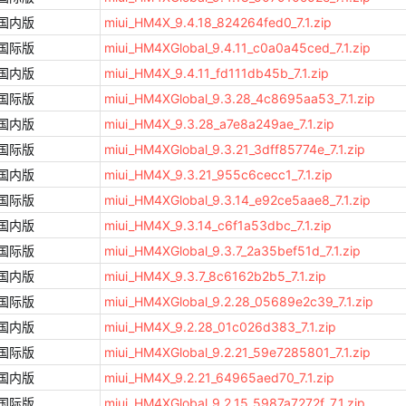
国内版
miui_HM4X_9.4.18_824264fed0_7.1.zip
国际版
miui_HM4XGlobal_9.4.11_c0a0a45ced_7.1.zip
国内版
miui_HM4X_9.4.11_fd111db45b_7.1.zip
国际版
miui_HM4XGlobal_9.3.28_4c8695aa53_7.1.zip
国内版
miui_HM4X_9.3.28_a7e8a249ae_7.1.zip
国际版
miui_HM4XGlobal_9.3.21_3dff85774e_7.1.zip
国内版
miui_HM4X_9.3.21_955c6cecc1_7.1.zip
国际版
miui_HM4XGlobal_9.3.14_e92ce5aae8_7.1.zip
国内版
miui_HM4X_9.3.14_c6f1a53dbc_7.1.zip
国际版
miui_HM4XGlobal_9.3.7_2a35bef51d_7.1.zip
国内版
miui_HM4X_9.3.7_8c6162b2b5_7.1.zip
国际版
miui_HM4XGlobal_9.2.28_05689e2c39_7.1.zip
国内版
miui_HM4X_9.2.28_01c026d383_7.1.zip
国际版
miui_HM4XGlobal_9.2.21_59e7285801_7.1.zip
国内版
miui_HM4X_9.2.21_64965aed70_7.1.zip
国际版
miui_HM4XGlobal_9.2.15_5987a7272f_7.1.zip