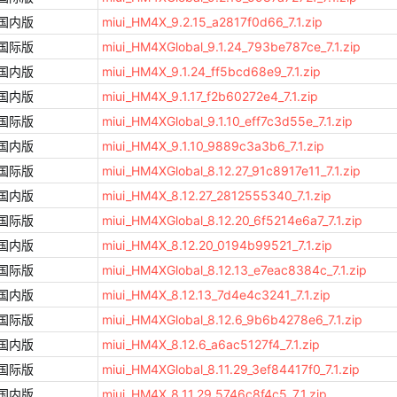
国内版
miui_HM4X_9.2.15_a2817f0d66_7.1.zip
国际版
miui_HM4XGlobal_9.1.24_793be787ce_7.1.zip
国内版
miui_HM4X_9.1.24_ff5bcd68e9_7.1.zip
国内版
miui_HM4X_9.1.17_f2b60272e4_7.1.zip
国际版
miui_HM4XGlobal_9.1.10_eff7c3d55e_7.1.zip
国内版
miui_HM4X_9.1.10_9889c3a3b6_7.1.zip
国际版
miui_HM4XGlobal_8.12.27_91c8917e11_7.1.zip
国内版
miui_HM4X_8.12.27_2812555340_7.1.zip
国际版
miui_HM4XGlobal_8.12.20_6f5214e6a7_7.1.zip
国内版
miui_HM4X_8.12.20_0194b99521_7.1.zip
国际版
miui_HM4XGlobal_8.12.13_e7eac8384c_7.1.zip
国内版
miui_HM4X_8.12.13_7d4e4c3241_7.1.zip
国际版
miui_HM4XGlobal_8.12.6_9b6b4278e6_7.1.zip
国内版
miui_HM4X_8.12.6_a6ac5127f4_7.1.zip
国际版
miui_HM4XGlobal_8.11.29_3ef84417f0_7.1.zip
国内版
miui_HM4X_8.11.29_5746c8f4c5_7.1.zip