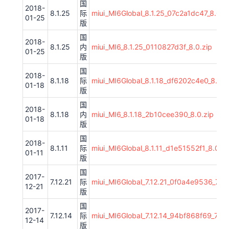
国
2018-
8.1.25
际
miui_MI6Global_8.1.25_07c2a1dc47_8.0.z
01-25
版
国
2018-
8.1.25
内
miui_MI6_8.1.25_0110827d3f_8.0.zip
01-25
版
国
2018-
8.1.18
际
miui_MI6Global_8.1.18_df6202c4e0_8.0.z
01-18
版
国
2018-
8.1.18
内
miui_MI6_8.1.18_2b10cee390_8.0.zip
01-18
版
国
2018-
8.1.11
际
miui_MI6Global_8.1.11_d1e51552f1_8.0.zi
01-11
版
国
2017-
7.12.21
际
miui_MI6Global_7.12.21_0f0a4e9536_7.1.z
12-21
版
国
2017-
7.12.14
际
miui_MI6Global_7.12.14_94bf868f69_7.1.z
12-14
版