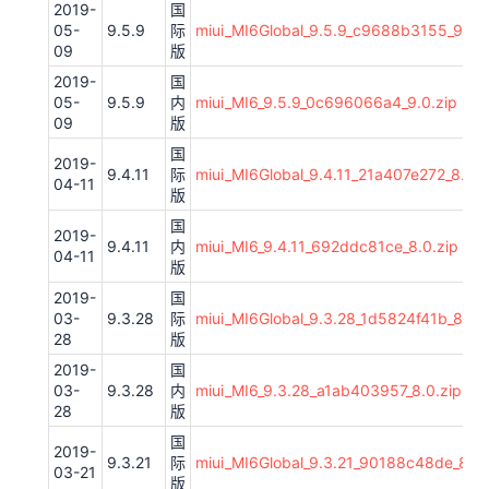
2019-
国
05-
9.5.9
际
miui_MI6Global_9.5.9_c9688b3155_9.0.z
09
版
2019-
国
05-
9.5.9
内
miui_MI6_9.5.9_0c696066a4_9.0.zip
09
版
国
2019-
9.4.11
际
miui_MI6Global_9.4.11_21a407e272_8.0.z
04-11
版
国
2019-
9.4.11
内
miui_MI6_9.4.11_692ddc81ce_8.0.zip
04-11
版
2019-
国
03-
9.3.28
际
miui_MI6Global_9.3.28_1d5824f41b_8.0.z
28
版
2019-
国
03-
9.3.28
内
miui_MI6_9.3.28_a1ab403957_8.0.zip
28
版
国
2019-
9.3.21
际
miui_MI6Global_9.3.21_90188c48de_8.0.
03-21
版