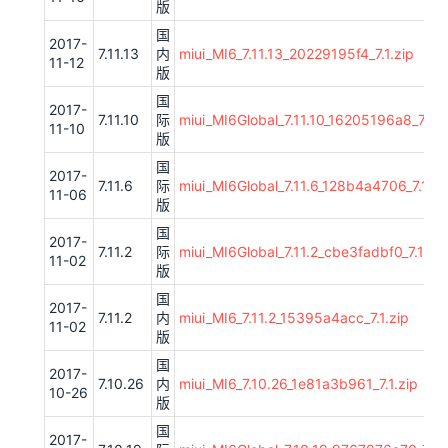
版
国
2017-
7.11.13
内
miui_MI6_7.11.13_20229195f4_7.1.zip
11-12
版
国
2017-
7.11.10
际
miui_MI6Global_7.11.10_16205196a8_7.1.z
11-10
版
国
2017-
7.11.6
际
miui_MI6Global_7.11.6_128b4a4706_7.1.zi
11-06
版
国
2017-
7.11.2
际
miui_MI6Global_7.11.2_cbe3fadbf0_7.1.zip
11-02
版
国
2017-
7.11.2
内
miui_MI6_7.11.2_15395a4acc_7.1.zip
11-02
版
国
2017-
7.10.26
内
miui_MI6_7.10.26_1e81a3b961_7.1.zip
10-26
版
国
2017-