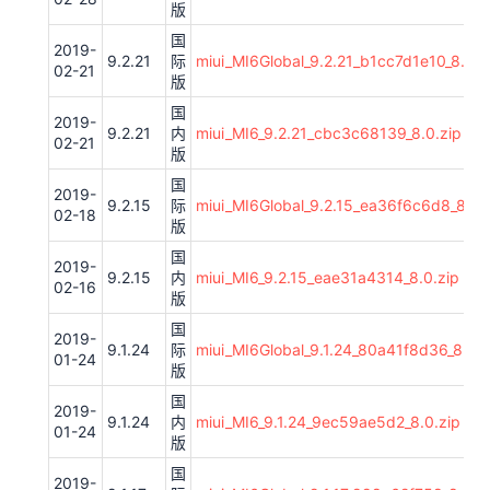
版
国
2019-
9.2.21
际
miui_MI6Global_9.2.21_b1cc7d1e10_8.0.z
02-21
版
国
2019-
9.2.21
内
miui_MI6_9.2.21_cbc3c68139_8.0.zip
02-21
版
国
2019-
9.2.15
际
miui_MI6Global_9.2.15_ea36f6c6d8_8.0.
02-18
版
国
2019-
9.2.15
内
miui_MI6_9.2.15_eae31a4314_8.0.zip
02-16
版
国
2019-
9.1.24
际
miui_MI6Global_9.1.24_80a41f8d36_8.0.z
01-24
版
国
2019-
9.1.24
内
miui_MI6_9.1.24_9ec59ae5d2_8.0.zip
01-24
版
国
2019-