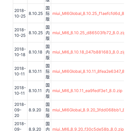
国
2018-
8.10.25
际
miui_MI6Global_8.10.25_f1aefcfd6d_8.0.
10-25
版
国
2018-
8.10.25
内
miui_MI6_8.10.25_d86503fb72_8.0.zip
10-25
版
国
2018-
8.10.18
内
miui_MI6_8.10.18_047b881683_8.0.zip
10-18
版
国
2018-
8.10.11
际
miui_MI6Global_8.10.11_8fea2e6347_8.0.
10-11
版
国
2018-
8.10.11
内
miui_MI6_8.10.11_ea9fedf3e1_8.0.zip
10-11
版
2018-
国
09-
8.9.20
际
miui_MI6Global_8.9.20_3fdd068bb1_8.0.
20
版
2018-
国
09-
8.9.20
内
miui_MI6_8.9.20_f30c5de58b_8.0.zip