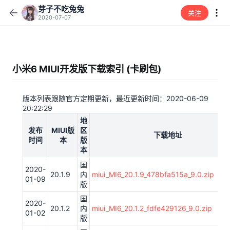
芽子不吃兔兔
关注
2020-07-07
小米6 MIUI开发版下载索引 (卡刷包)
版本列表跟随官方定期更新，最近更新时间：2020-06-09
20:22:29
地
发布
MIUI版
区
下载地址
时间
本
版
本
国
2020-
20.1.9
内
miui_MI6_20.1.9_478bfa515a_9.0.zip
01-09
版
国
2020-
20.1.2
内
miui_MI6_20.1.2_fdfe429126_9.0.zip
01-02
版