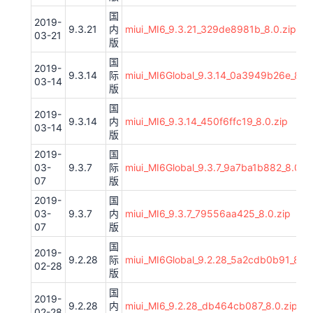
国
2019-
9.3.21
内
miui_MI6_9.3.21_329de8981b_8.0.zip
03-21
版
国
2019-
9.3.14
际
miui_MI6Global_9.3.14_0a3949b26e_8.0.
03-14
版
国
2019-
9.3.14
内
miui_MI6_9.3.14_450f6ffc19_8.0.zip
03-14
版
2019-
国
03-
9.3.7
际
miui_MI6Global_9.3.7_9a7ba1b882_8.0.zi
07
版
2019-
国
03-
9.3.7
内
miui_MI6_9.3.7_79556aa425_8.0.zip
07
版
国
2019-
9.2.28
际
miui_MI6Global_9.2.28_5a2cdb0b91_8.0.
02-28
版
国
2019-
9.2.28
内
miui_MI6_9.2.28_db464cb087_8.0.zip
02-28