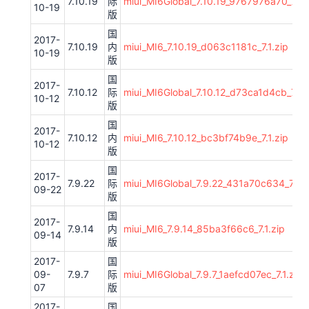
7.10.19
际
miui_MI6Global_7.10.19_9767976a70_7.1.z
10-19
版
国
2017-
7.10.19
内
miui_MI6_7.10.19_d063c1181c_7.1.zip
10-19
版
国
2017-
7.10.12
际
miui_MI6Global_7.10.12_d73ca1d4cb_7.1.z
10-12
版
国
2017-
7.10.12
内
miui_MI6_7.10.12_bc3bf74b9e_7.1.zip
10-12
版
国
2017-
7.9.22
际
miui_MI6Global_7.9.22_431a70c634_7.1.z
09-22
版
国
2017-
7.9.14
内
miui_MI6_7.9.14_85ba3f66c6_7.1.zip
09-14
版
2017-
国
09-
7.9.7
际
miui_MI6Global_7.9.7_1aefcd07ec_7.1.zip
07
版
2017-
国