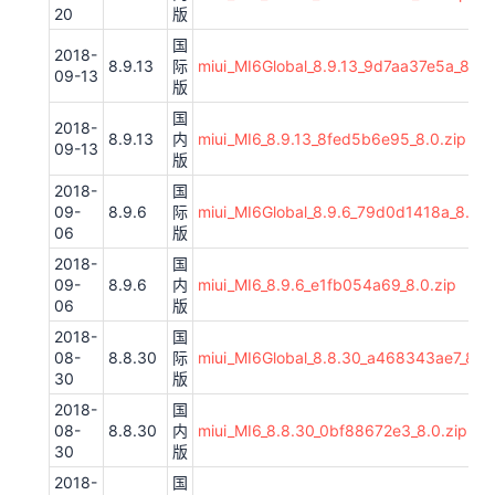
20
版
国
2018-
8.9.13
际
miui_MI6Global_8.9.13_9d7aa37e5a_8.0.z
09-13
版
国
2018-
8.9.13
内
miui_MI6_8.9.13_8fed5b6e95_8.0.zip
09-13
版
2018-
国
09-
8.9.6
际
miui_MI6Global_8.9.6_79d0d1418a_8.0.z
06
版
2018-
国
09-
8.9.6
内
miui_MI6_8.9.6_e1fb054a69_8.0.zip
06
版
2018-
国
08-
8.8.30
际
miui_MI6Global_8.8.30_a468343ae7_8.0.
30
版
2018-
国
08-
8.8.30
内
miui_MI6_8.8.30_0bf88672e3_8.0.zip
30
版
2018-
国