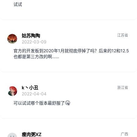
试试
姑苏陶陶
江苏省
2022-03-09
官方的开发板到2020年1月就彻底停掉了吗？后来的12和12.5
也都是第三方改的啊……
k丶小丑
浙江省
2022-04-04
🤐
可以试试哪个版本最舒服了
瘦肉粥XZ
广西