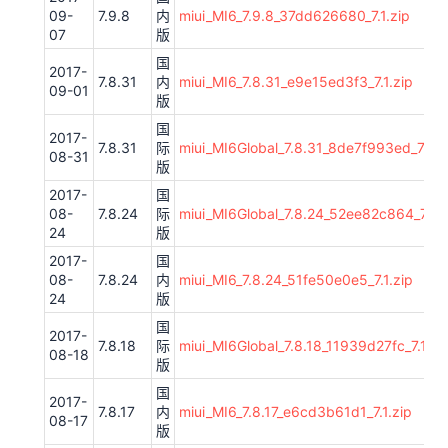
09-
7.9.8
内
miui_MI6_7.9.8_37dd626680_7.1.zip
07
版
国
2017-
7.8.31
内
miui_MI6_7.8.31_e9e15ed3f3_7.1.zip
09-01
版
国
2017-
7.8.31
际
miui_MI6Global_7.8.31_8de7f993ed_7.1.z
08-31
版
2017-
国
08-
7.8.24
际
miui_MI6Global_7.8.24_52ee82c864_7.1.z
24
版
2017-
国
08-
7.8.24
内
miui_MI6_7.8.24_51fe50e0e5_7.1.zip
24
版
国
2017-
7.8.18
际
miui_MI6Global_7.8.18_11939d27fc_7.1.zi
08-18
版
国
2017-
7.8.17
内
miui_MI6_7.8.17_e6cd3b61d1_7.1.zip
08-17
版