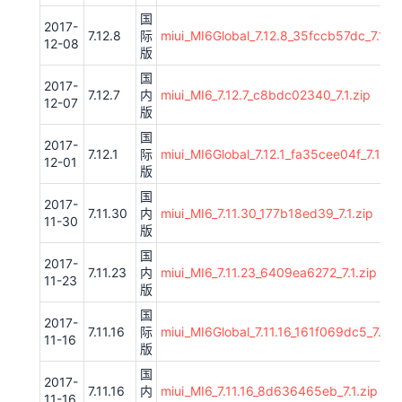
国
2017-
7.12.8
际
miui_MI6Global_7.12.8_35fccb57dc_7.1.zi
12-08
版
国
2017-
7.12.7
内
miui_MI6_7.12.7_c8bdc02340_7.1.zip
12-07
版
国
2017-
7.12.1
际
miui_MI6Global_7.12.1_fa35cee04f_7.1.zip
12-01
版
国
2017-
7.11.30
内
miui_MI6_7.11.30_177b18ed39_7.1.zip
11-30
版
国
2017-
7.11.23
内
miui_MI6_7.11.23_6409ea6272_7.1.zip
11-23
版
国
2017-
7.11.16
际
miui_MI6Global_7.11.16_161f069dc5_7.1.zi
11-16
版
国
2017-
7.11.16
内
miui_MI6_7.11.16_8d636465eb_7.1.zip
11-16