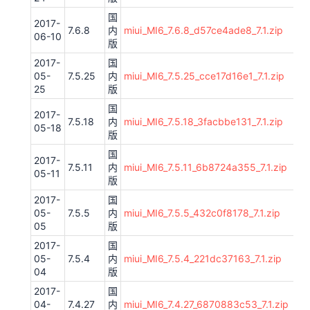
国
2017-
7.6.8
内
miui_MI6_7.6.8_d57ce4ade8_7.1.zip
06-10
版
2017-
国
05-
7.5.25
内
miui_MI6_7.5.25_cce17d16e1_7.1.zip
25
版
国
2017-
7.5.18
内
miui_MI6_7.5.18_3facbbe131_7.1.zip
05-18
版
国
2017-
7.5.11
内
miui_MI6_7.5.11_6b8724a355_7.1.zip
05-11
版
2017-
国
05-
7.5.5
内
miui_MI6_7.5.5_432c0f8178_7.1.zip
05
版
2017-
国
05-
7.5.4
内
miui_MI6_7.5.4_221dc37163_7.1.zip
04
版
2017-
国
04-
7.4.27
内
miui_MI6_7.4.27_6870883c53_7.1.zip