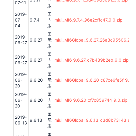
07-11
版
2019-
国
07-
9.7.4
内
miui_MI6_9.7.4_96e2cffc47_9.0.zip
04
版
国
2019-
9.6.27
际
miui_MI6Global_9.6.27_26a3c95506_9.0.
06-27
版
国
2019-
9.6.27
内
miui_MI6_9.6.27_c7b489b2eb_9.0.zip
06-27
版
2019-
国
06-
9.6.20
际
miui_MI6Global_9.6.20_c87ce6fe5f_9.0.z
20
版
2019-
国
06-
9.6.20
内
miui_MI6_9.6.20_cf7c859744_9.0.zip
20
版
国
2019-
9.6.13
际
miui_MI6Global_9.6.13_c3d8b73143_9.0.
06-13
版
国