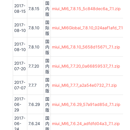
国
2017-
7.8.15
内
miui_MI6_7.8.15_5c848dec6a_7.1.zip
08-15
版
国
2017-
7.8.10
际
miui_MI6Global_7.8.10_024aaf1afd_7.1.zip
08-10
版
国
2017-
7.8.10
内
miui_MI6_7.8.10_5658d15671_7.1.zip
08-10
版
国
2017-
7.7.20
内
miui_MI6_7.7.20_0a66859537_7.1.zip
07-20
版
国
2017-
7.7.7
内
miui_MI6_7.7.7_a2a54e0732_7.1.zip
07-07
版
2017-
国
06-
7.6.29
内
miui_MI6_7.6.29_57a91ad85d_7.1.zip
29
版
2017-
国
06-
7.6.24
内
miui_MI6_7.6.24_adfdfd04a3_7.1.zip
24
版