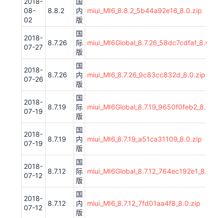
2018-
国
08-
8.8.2
内
miui_MI6_8.8.2_5b44a92e16_8.0.zip
02
版
国
2018-
8.7.26
际
miui_MI6Global_8.7.26_58dc7cdfaf_8.0.z
07-27
版
国
2018-
8.7.26
内
miui_MI6_8.7.26_9c83cc832d_8.0.zip
07-26
版
国
2018-
8.7.19
际
miui_MI6Global_8.7.19_9650f0feb2_8.0.z
07-19
版
国
2018-
8.7.19
内
miui_MI6_8.7.19_a51ca31109_8.0.zip
07-19
版
国
2018-
8.7.12
际
miui_MI6Global_8.7.12_764ec192e1_8.0.z
07-12
版
国
2018-
8.7.12
内
miui_MI6_8.7.12_7fd01aa4f8_8.0.zip
07-12
版