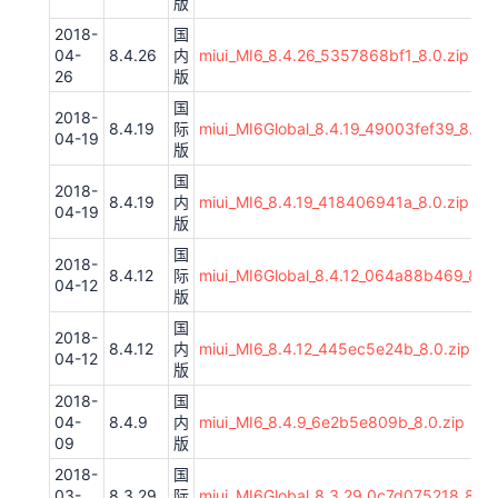
版
2018-
国
04-
8.4.26
内
miui_MI6_8.4.26_5357868bf1_8.0.zip
26
版
国
2018-
8.4.19
际
miui_MI6Global_8.4.19_49003fef39_8.0.z
04-19
版
国
2018-
8.4.19
内
miui_MI6_8.4.19_418406941a_8.0.zip
04-19
版
国
2018-
8.4.12
际
miui_MI6Global_8.4.12_064a88b469_8.0.
04-12
版
国
2018-
8.4.12
内
miui_MI6_8.4.12_445ec5e24b_8.0.zip
04-12
版
2018-
国
04-
8.4.9
内
miui_MI6_8.4.9_6e2b5e809b_8.0.zip
09
版
2018-
国
03-
8.3.29
际
miui_MI6Global_8.3.29_0c7d075218_8.0.