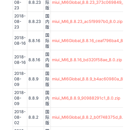
08-
8.8.23
际
miui_MI6Global_8.8.23_373c069849_8.0.
23
版
2018-
国
08-
8.8.23
内
miui_MI6_8.8.23_ac5f9997b0_8.0.zip
23
版
国
2018-
8.8.16
际
miui_MI6Global_8.8.16_ceaf796ba4_8.0.z
08-16
版
国
2018-
8.8.16
内
miui_MI6_8.8.16_bd320f58ae_8.0.zip
08-16
版
2018-
国
08-
8.8.9
际
miui_MI6Global_8.8.9_b4ac60980a_8.0.z
09
版
2018-
国
08-
8.8.9
内
miui_MI6_8.8.9_90988291c1_8.0.zip
09
版
2018-
国
08-
8.8.2
际
miui_MI6Global_8.8.2_b0f748375d_8.0.z
02
版