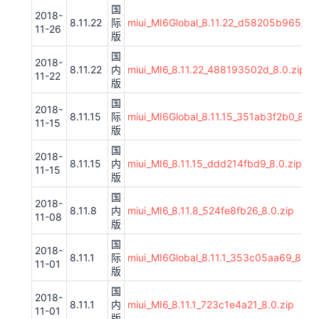
国
2018-
8.11.22
际
miui_MI6Global_8.11.22_d58205b965_8.0
11-26
版
国
2018-
8.11.22
内
miui_MI6_8.11.22_488193502d_8.0.zip
11-22
版
国
2018-
8.11.15
际
miui_MI6Global_8.11.15_351ab3f2b0_8.0.
11-15
版
国
2018-
8.11.15
内
miui_MI6_8.11.15_ddd214fbd9_8.0.zip
11-15
版
国
2018-
8.11.8
内
miui_MI6_8.11.8_524fe8fb26_8.0.zip
11-08
版
国
2018-
8.11.1
际
miui_MI6Global_8.11.1_353c05aa69_8.0.z
11-01
版
国
2018-
8.11.1
内
miui_MI6_8.11.1_723c1e4a21_8.0.zip
11-01
版