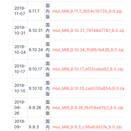
国
2019-
9.11.7
内
miui_MI6_9.11.7_2654c16735_9.0.zip
11-07
版
国
2019-
9.10.31
内
miui_MI6_9.10.31_79148d7787_9.0.zip
10-31
版
国
2019-
9.10.24
内
miui_MI6_9.10.24_f04fb7e426_9.0.zip
10-24
版
国
2019-
9.10.17
内
miui_MI6_9.10.17_ef23ceba92_9.0.zip
10-17
版
国
2019-
9.10.10
内
miui_MI6_9.10.10_cadc00a854_9.0.zip
10-10
版
2019-
国
09-
9.9.26
内
miui_MI6_9.9.26_f4d59ad7b2_9.0.zip
26
版
2019-
国
09-
9.9.3
内
miui_MI6_9.9.3_c36a83d27e_9.0.zip