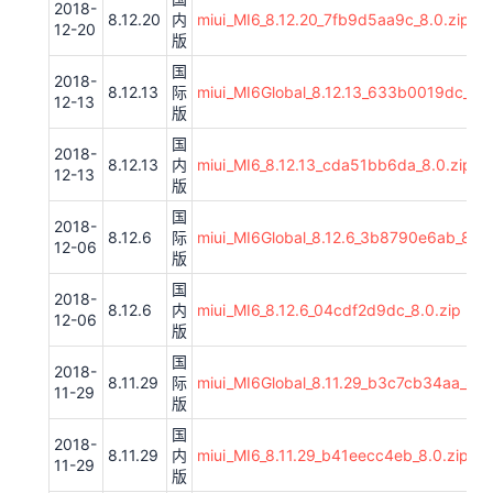
2018-
8.12.20
内
miui_MI6_8.12.20_7fb9d5aa9c_8.0.zip
12-20
版
国
2018-
8.12.13
际
miui_MI6Global_8.12.13_633b0019dc_8.0
12-13
版
国
2018-
8.12.13
内
miui_MI6_8.12.13_cda51bb6da_8.0.zip
12-13
版
国
2018-
8.12.6
际
miui_MI6Global_8.12.6_3b8790e6ab_8.0.
12-06
版
国
2018-
8.12.6
内
miui_MI6_8.12.6_04cdf2d9dc_8.0.zip
12-06
版
国
2018-
8.11.29
际
miui_MI6Global_8.11.29_b3c7cb34aa_8.0.
11-29
版
国
2018-
8.11.29
内
miui_MI6_8.11.29_b41eecc4eb_8.0.zip
11-29
版