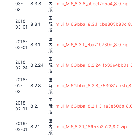
03-
8.3.8
内
miui_MI6_8.3.8_a9eef2d5a4_8.0.zip
08
版
国
2018-
8.3.1
际
miui_MI6Global_8.3.1_cbe305b83c_8.0.z
03-01
版
国
2018-
8.3.1
内
miui_MI6_8.3.1_eba219739d_8.0.zip
03-01
版
国
2018-
8.2.24
际
miui_MI6Global_8.2.24_fb39e4bb0a_8.0.
02-24
版
2018-
国
02-
8.2.8
际
miui_MI6Global_8.2.8_753081ab5b_8.0.z
08
版
国
2018-
8.2.1
际
miui_MI6Global_8.2.1_31fa3e6068_8.0.zi
02-01
版
国
2018-
8.2.1
内
miui_MI6_8.2.1_18957a2b22_8.0.zip
02-01
版