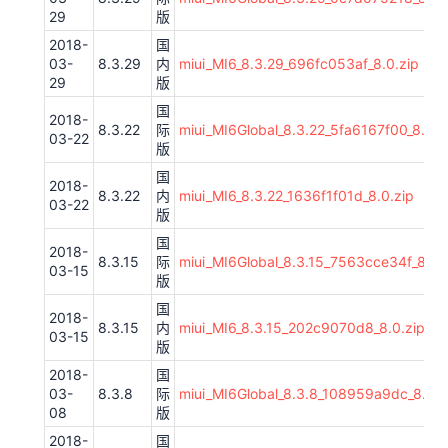
29
版
2018-
国
03-
8.3.29
内
miui_MI6_8.3.29_696fc053af_8.0.zip
29
版
国
2018-
8.3.22
际
miui_MI6Global_8.3.22_5fa6167f00_8.0.z
03-22
版
国
2018-
8.3.22
内
miui_MI6_8.3.22_1636f1f01d_8.0.zip
03-22
版
国
2018-
8.3.15
际
miui_MI6Global_8.3.15_7563cce34f_8.0.
03-15
版
国
2018-
8.3.15
内
miui_MI6_8.3.15_202c9070d8_8.0.zip
03-15
版
2018-
国
03-
8.3.8
际
miui_MI6Global_8.3.8_108959a9dc_8.0.z
08
版
2018-
国