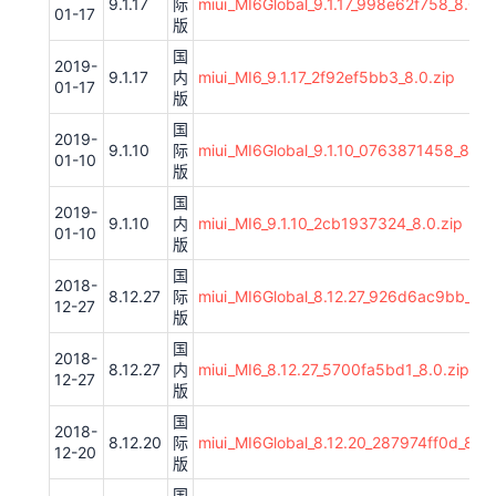
9.1.17
际
miui_MI6Global_9.1.17_998e62f758_8.0.z
01-17
版
国
2019-
9.1.17
内
miui_MI6_9.1.17_2f92ef5bb3_8.0.zip
01-17
版
国
2019-
9.1.10
际
miui_MI6Global_9.1.10_0763871458_8.0.z
01-10
版
国
2019-
9.1.10
内
miui_MI6_9.1.10_2cb1937324_8.0.zip
01-10
版
国
2018-
8.12.27
际
miui_MI6Global_8.12.27_926d6ac9bb_8.0
12-27
版
国
2018-
8.12.27
内
miui_MI6_8.12.27_5700fa5bd1_8.0.zip
12-27
版
国
2018-
8.12.20
际
miui_MI6Global_8.12.20_287974ff0d_8.0.
12-20
版
国