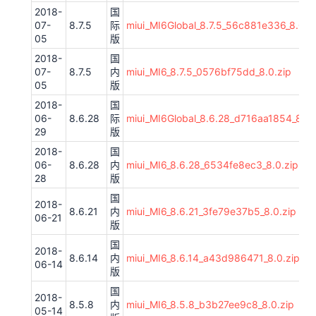
2018-
国
07-
8.7.5
际
miui_MI6Global_8.7.5_56c881e336_8.0.z
05
版
2018-
国
07-
8.7.5
内
miui_MI6_8.7.5_0576bf75dd_8.0.zip
05
版
2018-
国
06-
8.6.28
际
miui_MI6Global_8.6.28_d716aa1854_8.0.
29
版
2018-
国
06-
8.6.28
内
miui_MI6_8.6.28_6534fe8ec3_8.0.zip
28
版
国
2018-
8.6.21
内
miui_MI6_8.6.21_3fe79e37b5_8.0.zip
06-21
版
国
2018-
8.6.14
内
miui_MI6_8.6.14_a43d986471_8.0.zip
06-14
版
国
2018-
8.5.8
内
miui_MI6_8.5.8_b3b27ee9c8_8.0.zip
05-14