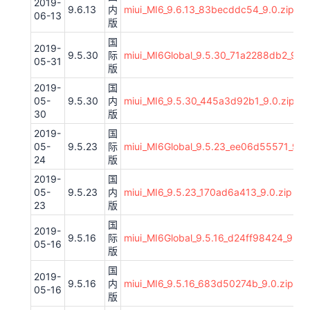
2019-
9.6.13
内
miui_MI6_9.6.13_83becddc54_9.0.zip
06-13
版
国
2019-
9.5.30
际
miui_MI6Global_9.5.30_71a2288db2_9.0.
05-31
版
2019-
国
05-
9.5.30
内
miui_MI6_9.5.30_445a3d92b1_9.0.zip
30
版
2019-
国
05-
9.5.23
际
miui_MI6Global_9.5.23_ee06d55571_9.0.
24
版
2019-
国
05-
9.5.23
内
miui_MI6_9.5.23_170ad6a413_9.0.zip
23
版
国
2019-
9.5.16
际
miui_MI6Global_9.5.16_d24ff98424_9.0.z
05-16
版
国
2019-
9.5.16
内
miui_MI6_9.5.16_683d50274b_9.0.zip
05-16
版