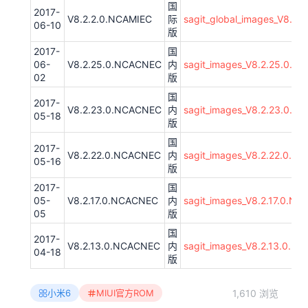
国
2017-
V8.2.2.0.NCAMIEC
际
sagit_global_images_V8.2.
06-10
版
2017-
国
06-
V8.2.25.0.NCACNEC
内
sagit_images_V8.2.25.0.N
02
版
国
2017-
V8.2.23.0.NCACNEC
内
sagit_images_V8.2.23.0.N
05-18
版
国
2017-
V8.2.22.0.NCACNEC
内
sagit_images_V8.2.22.0.
05-16
版
2017-
国
05-
V8.2.17.0.NCACNEC
内
sagit_images_V8.2.17.0.N
05
版
国
2017-
V8.2.13.0.NCACNEC
内
sagit_images_V8.2.13.0.N
04-18
版
1,610 浏览
小米6
MIUI官方ROM