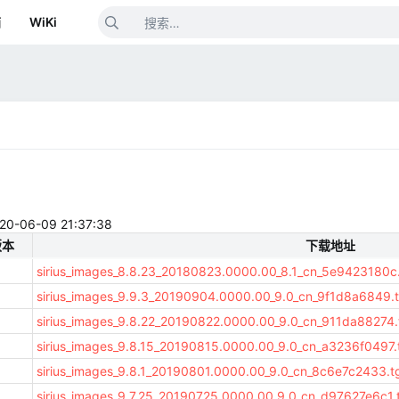
箱
WiKi
-09 21:37:38
版本
下载地址
sirius_images_8.8.23_20180823.0000.00_8.1_cn_5e9423180c
sirius_images_9.9.3_20190904.0000.00_9.0_cn_9f1d8a6849.
sirius_images_9.8.22_20190822.0000.00_9.0_cn_911da88274.
sirius_images_9.8.15_20190815.0000.00_9.0_cn_a3236f0497.
sirius_images_9.8.1_20190801.0000.00_9.0_cn_8c6e7c2433.t
sirius_images_9.7.25_20190725.0000.00_9.0_cn_d97627e6c1.