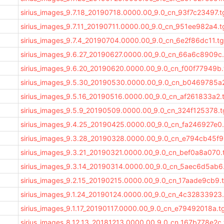
sirius_images_9.7.18_20190718.0000.00_9.0_cn_93f7c23497.t
sirius_images_9.7.11_20190711.0000.00_9.0_cn_951ee982a4.t
sirius_images_9.7.4_20190704.0000.00_9.0_cn_6e2f86dc11.t
sirius_images_9.6.27_20190627.0000.00_9.0_cn_66a6c8909c
sirius_images_9.6.20_20190620.0000.00_9.0_cn_f00f77949b.
sirius_images_9.5.30_20190530.0000.00_9.0_cn_b0469785a
sirius_images_9.5.16_20190516.0000.00_9.0_cn_af261833a2.
sirius_images_9.5.9_20190509.0000.00_9.0_cn_324f125378.t
sirius_images_9.4.25_20190425.0000.00_9.0_cn_fa246927e0
sirius_images_9.3.28_20190328.0000.00_9.0_cn_e794cb45f9
sirius_images_9.3.21_20190321.0000.00_9.0_cn_bef0a8a070.
sirius_images_9.3.14_20190314.0000.00_9.0_cn_5aec6d5ab6
sirius_images_9.2.15_20190215.0000.00_9.0_cn_17aade9cb9.
sirius_images_9.1.24_20190124.0000.00_9.0_cn_4c32833923
sirius_images_9.1.17_20190117.0000.00_9.0_cn_e79492018a.t
sirius_images_8.12.13_20181213.0000.00_9.0_cn_167b778e2c.