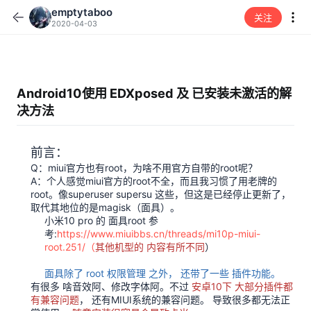
emptytaboo
关注
2020-04-03
Android10使用 EDXposed 及 已安装未激活的解
决方法
前言：
Q：miui官方也有root，为啥不用官方自带的root呢？
A：个人感觉miui官方的root不全，而且我习惯了用老牌的
root。像superuser supersu 这些，但这是已经停止更新了，
取代其地位的是magisk（面具）。
小米10 pro 的 面具root 参
考:
https://www.miuibbs.cn/threads/mi10p-miui-
root.251/（
其他机型的 内容有所不同
）​
面具除了 root 权限管理 之外， 还带了一些 插件功能。​
有很多 啥音效阿、修改字体阿。不过
安卓10下 大部分插件都
有兼容问题
， 还有MIUI系统的兼容问题。 导致很多都无法正