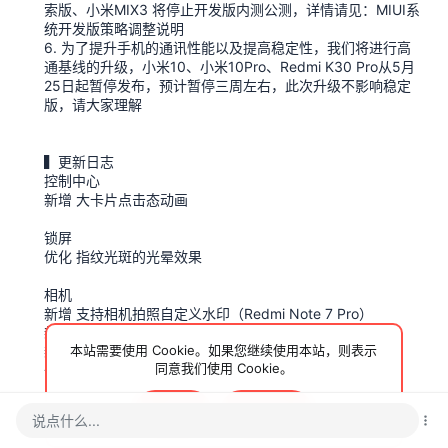
索版、小米MIX3 将停止开发版内测公测，详情请见：MIUI系
统开发版策略调整说明
6. 为了提升手机的通讯性能以及提高稳定性，我们将进行高
通基线的升级，小米10、小米10Pro、Redmi K30 Pro从5月
25日起暂停发布，预计暂停三周左右，此次升级不影响稳定
版，请大家理解
▍更新日志
控制中心
新增 大卡片点击态动画
锁屏
优化 指纹光斑的光晕效果
相机
新增 支持相机拍照自定义水印（Redmi Note 7 Pro）
新增 全屏画幅比例（小米手机9Pro 5G 、小米手机9）
本站需要使用 Cookie。如果您继续使用本站，则表示
新增 相机青橙、黑冰滤镜 一键拍出电影感
同意我们使用 Cookie。
优化 文档模式照片存储大小
设置
接受
了解更多…
说点什么...
修复 偶现视频工具箱无法唤出的问题