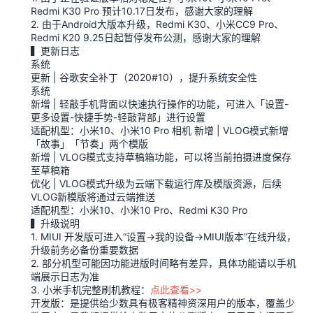
Redmi K30 Pro 预计10.17日发布，感谢大家的理解
2. 由于Android大版本升级，Redmi K30、小米CC9 Pro、
Redmi K20 9.25日起暂停发布公测，感谢大家的理解
▍更新日志
系统
更新 | 谷歌安全补丁（2020#10），提升系统安全性
系统
新增 | 轻敲手机背面以快速执行操作的功能，可进入「设置-
更多设置-快捷手势-轻敲背部」进行设置
适配机型：小米10、小米10 Pro 相机 新增 | VLOG模式新增
「故事」「节奏」两个模版
新增 | VLOG模式支持草稿箱功能，可以将当前拍摄进度保存
至草稿箱
优化 | VLOG模式升级为云端下载运行库及模版资源，后续
VLOG新模版将通过云端推送
适配机型：小米10、小米10 Pro、Redmi K30 Pro
▍升级说明
1. MIUI 开发版可进入“设置→我的设备→MIUI版本”在线升级，
升级前务必备份重要数据
2. 部分机型可能因功能进版时间略有差异，具体功能请以手机
端展示日志为准
3. 小米手机完整刷机教程：
点此查看>>
开发版：是提供给少数具有极客精神资深用户的版本，覆盖少