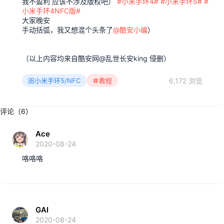
我不盈利 应该不涉及版权吧）
#小米手环4#
#小米手环5#
#
小米手环4NFC版#
大家晚安
手动括弧，我又想混个头条了
@酷安小编
）
（以上内容均来自酷安网@乱世长安king 侵删）
6,172 浏览
小米手环5/NFC
教程
评论（6）
Ace
2020-08-24
咯咯咯
GAI
2020-08-24