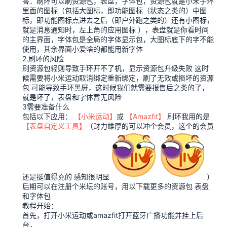
答：刷环可以刷资源包，表盘，字体包，资源包就是小米手环
里面的图标（包括大图标，即功能图标（状态之类的）中图
标，即功能图标点进去之后（即户外跑之类的）还有小图标，
就是消息通知时，左上角的应用图标 ），表盘就是你看时间
的主界面，字体包是全局的字体显示包，大图标底下的字不能
使用，其余界面小爱啥的都能用新字体
2.刷环的风险
刷资源包轻则导致手环开不了机，显示资源包升级失败 这时
候需要将小米运动取消绑定重新绑定，刷了无效或损坏的资源
包 可能导致手环黑屏，这时候我们就需要报售后之类的了，
就是坏了，表盘和字体暂无风险
3需要准备什么
包括以下应用：
【小米运动】
或
【Amazfit】
刷环我用的是
【表盘自定义工具】
（财力雄厚的可以冲个会员，这个的会员
还是挺值得充的 感知很明显
）
后期可以在注册个米坛的账号，用以下载更多的资源包 表盘
和字体包
教程开始：
首先，打开小米运动或amazfit打开蓝牙广播功能并挂上后
台，