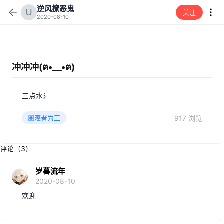
逆风撩恶鬼
关注
2020-08-10
冲冲冲(ฅ•﹏•ฅ)
三点水氵
917 浏览
灌者为王
评论（3）
岁暮流年
2020-08-10
欢迎