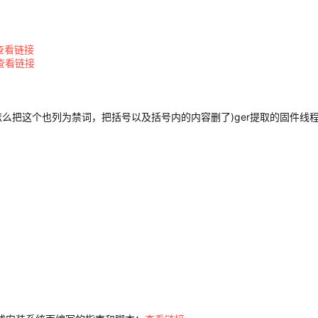
查看链接
查看链接
安怎么把这个也列为禁词，把括号以及括号内的内容删了)ger提取的固件线