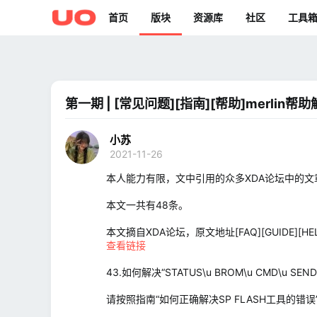
首页
版块
资源库
社区
工具
第一期 | [常见问题][指南][帮助]merlin帮助解
小苏
2021-11-26
本人能力有限，文中引用的众多XDA论坛中的
本文一共有48条。
本文摘自XDA论坛，原文地址[FAQ][GUIDE][HELP] Assis
查看链接
43.如何解决“STATUS\u BROM\u CMD\u SEND\
请按照指南“如何正确解决SP FLASH工具的错误