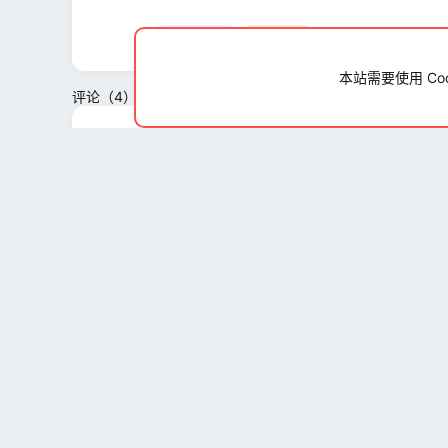
问题反馈
已解决
本站需要使用 Co
评论（4）
阿五酱
2020-03-11
您好：
这个返回键的意思是返回MIUI专区，而不是返
若要返回主页，请点击LOGO
卖萌的孩纸
反
馈
:
卖萌的孩纸
2020-03-11
好的 问题已解决 谢谢啦