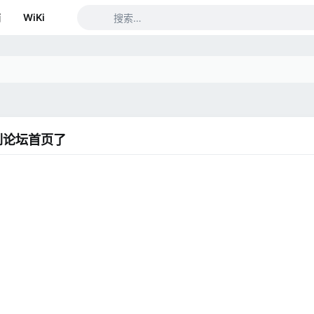
箱
WiKi
到论坛首页了