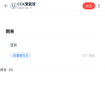
CCK爱篮球
关注
2020-03-11
刚来
签到
727 浏览
灌者为王
评论（0）